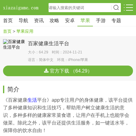
首页
导航
资讯
攻略
安卓
苹果
手游
专题
首页
>
苹果应用
百家健康生活平台
大小：64.29 时间：2024-11-21
语言：简体中文 环境：iPhone/苹果
官方下载 （64.29）
简介
《百家健康
生活
平台》app专注用户的身体健康，该平台提供
了多种健康知识和生活技巧，帮助用户树立健康生活的意
识，多种多样的健康家常菜食谱，让用户在手机上也能学会
做菜。除此之外，该平台还提供生活服务，如一键送水等，
保障你的饮水自由！