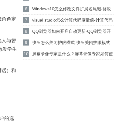
设置csgo路径的方法
6
Windows10怎么修改文件扩展名尾缀-修改
或角色定
文件扩展名尾缀方法
7
visual studio怎么计算代码度量值-计算代码
度量值方法
8
QQ浏览器如何开启自动更新-QQ浏览器开
他人与智
启自动更新的方法
9
快压怎么关闭护眼模式-快压关闭护眼模式
激发学生
的方法介绍
10
屏幕录像专家是什么？屏幕录像专家如何使
用？
对话）和
用户的选