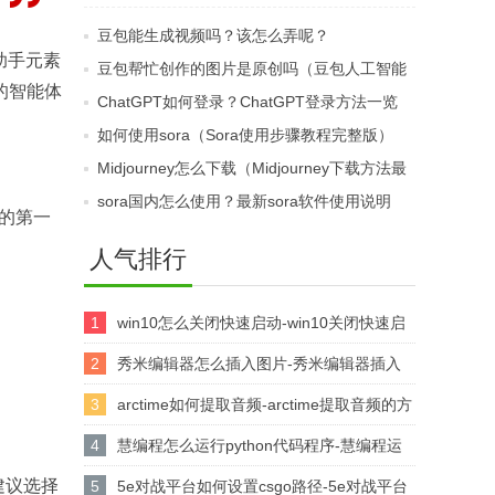
（ChatGPT和豆包的区
定文字呢（豆包智能助
豆包能生成视频吗？该怎么弄呢？
别对比）
手指南完整版）
助手元素
豆包帮忙创作的图片是原创吗（豆包人工智能
的智能体
使用教程最新版）
ChatGPT如何登录？ChatGPT登录方法一览
如何使用sora（Sora使用步骤教程完整版）
Midjourney怎么下载（Midjourney下载方法最
新版）
sora国内怎么使用？最新sora软件使用说明
手的第一
人气排行
1
win10怎么关闭快速启动-win10关闭快速启
动的方法
2
秀米编辑器怎么插入图片-秀米编辑器插入
图片的方法
3
arctime如何提取音频-arctime提取音频的方
法介绍
4
慧编程怎么运行python代码程序-慧编程运
建议选择
行python代码程序的方法
5
5e对战平台如何设置csgo路径-5e对战平台