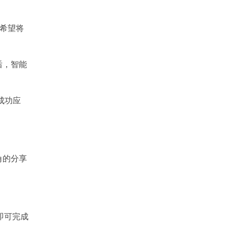
否希望将
后，智能
成功应
角的分享
即可完成