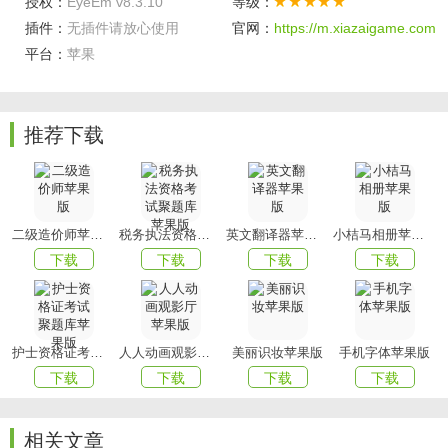
授权：
EyeEm v8.3.10
等级：
加入 1500 万名摄影师
插件：
无插件请放心使用
官网：
https://m.xiazaigame.com
• 和新兴社区联系并与世界各地的摄影师建立良好关系
平台：
苹果
• 找到您周遭的创意家，同时也让他们找到您
• 学习各种诀窍和技巧并深入了解所有关于摄影的事宜
现在就来探索 EyeEm在哪里可以放上您的摄影作品。
推荐下载
*Apple Inc. 不是赞助商，也未以任何形式参与 EyeEm 任务
EyeEm版本8.3.3中的新功能：
我们定期为应用程序商店带来新的更新，通过错误修复和性
二级造价师苹果版
税务执法资格考试聚题库苹果版
英文翻译器苹果版
小桔马相册苹果版
能改进，使EyeEm更适合您！
下载
下载
下载
下载
护士资格证考试聚题库苹果版
人人动画观影厅苹果版
美丽识妆苹果版
手机字体苹果版
下载
下载
下载
下载
相关文章