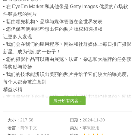
• 在 EyeEm Market 和其他像是 Getty Images 优质的市场软
件鉴赏您的照片
• 藉由领先机构丶品牌与媒体管道在全世界发表
• 您仍保有使用那些想出售的照片版权和选择权
让更多人发现
• 我们会在我们的应用程序丶网站和社群媒体上每日推广摄影
新星。成为他们的一份子！
• 您的摄影作品可以藉由展览丶认证丶杂志和大品牌的任务获
得奖励与赞扬
• 我们的技术能辨识出美丽的照片并给予它们较大的曝光度。
每个人都会被注意到
精益求精
• 支持曝光修正的强大相机，加上让照片获得好线条的丶网格
展开所有内容 ↓
和水准工具
• 24 种可调整成每种风格的照片滤镜，包含复古丶清新和黑
白调光
大小：
217.58
日期：
2024-11-20
• 微调每个细节，多亏有了对比度丶饱和度丶锐化丶小插图和
语言：
简体中文
类别：
苹果应用
更多效果