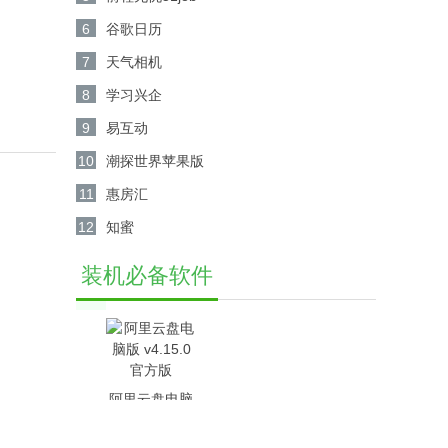
6
谷歌日历
7
天气相机
8
学习兴企
9
易互动
10
潮探世界苹果版
11
惠房汇
12
知蜜
装机必备软件
阿里云盘电脑
版 v4.15.0官