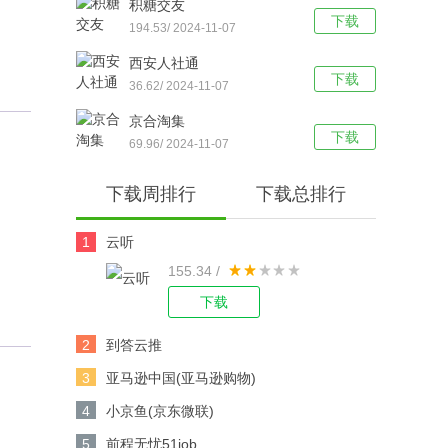
积糖交友
下载
194.53/ 2024-11-07
西安人社通
下载
36.62/ 2024-11-07
京合淘集
下载
69.96/ 2024-11-07
下载周排行
下载总排行
1
云听
155.34 /
下载
2
到答云推
3
亚马逊中国(亚马逊购物)
4
小京鱼(京东微联)
5
前程无忧51job