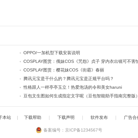
OPPO/一加机型下载安装说明
COSPLAY图赏：俄妹COS《咒怨》贞子 穿内衣出镜可不害
COSPLAY图赏：樱花妹COS《街霸》春丽
腾讯元宝是干什么的？腾讯元宝是正规平台吗？
性格跟人一样亭亭玉立！热爱泡汤的令和美女haruni
豆包文生图如何生成指定文字呢（豆包智能助手指南完整版
于本站
|
下载帮助
｜
下载声明
｜
软件发布
｜
广告合
备案编号：京ICP备1234567号