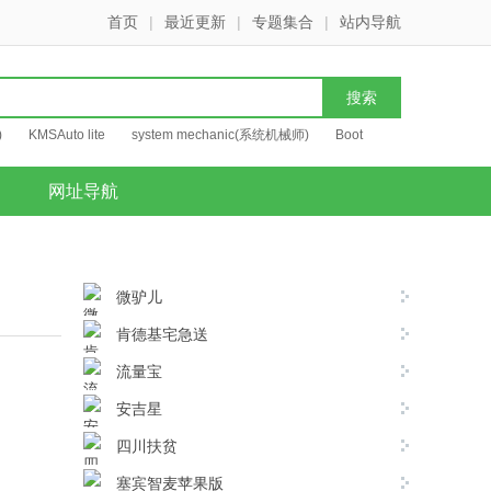
首页
|
最近更新
|
专题集合
|
站内导航
)
KMSAuto lite
system mechanic(系统机械师)
Boot
网址导航
微驴儿
肯德基宅急送
流量宝
安吉星
四川扶贫
塞宾智麦苹果版