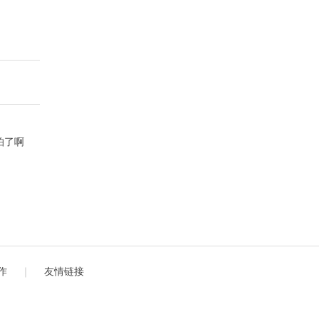
方版
怕了啊
）
作
｜
友情链接