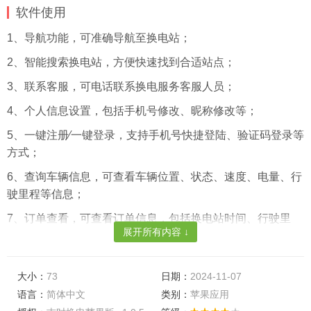
软件使用
1、导航功能，可准确导航至换电站；
2、智能搜索换电站，方便快速找到合适站点；
3、联系客服，可电话联系换电服务客服人员；
4、个人信息设置，包括手机号修改、昵称修改等；
5、一键注册⁄一键登录，支持手机号快捷登陆、验证码登录等
方式；
6、查询车辆信息，可查看车辆位置、状态、速度、电量、行
驶里程等信息；
7、订单查看，可查看订单信息，包括换电站时间、行驶里
展开所有内容 ↓
程、换电电量等信息；
8、查询换电站信息，可实时查看站点营业状态、营业时间、
大小：
73
日期：
2024-11-07
地址、距离、电池数量、电池电量、预估等待时间等。
语言：
简体中文
类别：
苹果应用