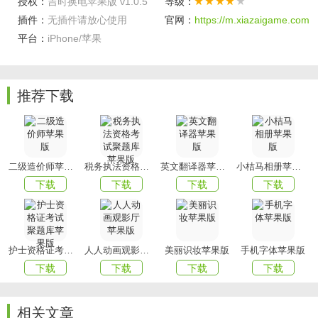
授权：
吉时换电苹果版 v1.0.5
等级：
软件功能
插件：
无插件请放心使用
官网：
https://m.xiazaigame.com
平台：
iPhone/苹果
1、订单查看，可查看订单信息，包括换电站时间、行驶里
程、换电电量等信息；
2、吉时换电可出示二维码，启动换电;个人信息设置，包括
推荐下载
手机号修改、昵称修改等;
3、吉时换电查询换电站信息，可实时查看站点营业状态、营
业时间、地址、距离、电池数量、电池电量、预估等待等;
二级造价师苹果版
税务执法资格考试聚题库苹果版
英文翻译器苹果版
小桔马相册苹果版
4、联系客服，可电话联系换电服务客服人员，查询车辆信
下载
下载
下载
下载
息，可查看车辆位置、状态、速度、电量、行驶里程等信
息。
软件亮点
护士资格证考试聚题库苹果版
人人动画观影厅苹果版
美丽识妆苹果版
手机字体苹果版
1、导航功能，可准确导航至换电站；
下载
下载
下载
下载
2、智能搜索换电站，方便快速找到合适站点;
3、一键注册⁄一键登录，支持手机号快捷登陆、验证码登录等
相关文章