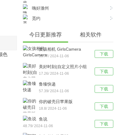
嗨好滁州
觅约
今日更新推荐
相关软件
女孩相机 GirlsCamera
下载
颜色
35.77/ 2024-11-06
美好时刻(自定义照片小组
下载
件)
17.26/ 2024-11-06
鲁臻快递
下载
57.39/ 2024-11-06
你的破壳日苹果版
下载
18.8/ 2024-11-06
鱼说
下载
48.79/ 2024-11-06