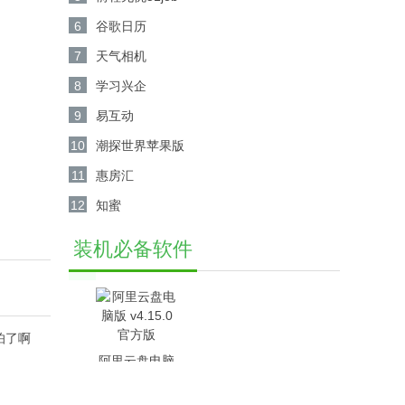
6
谷歌日历
7
天气相机
8
学习兴企
9
易互动
10
潮探世界苹果版
11
惠房汇
12
知蜜
装机必备软件
怕了啊
阿里云盘电脑
版 v4.15.0官