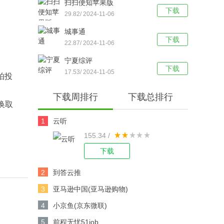
扫扫便知苹果版
下载
29.82/ 2024-11-06
城事通
下载
22.87/ 2024-11-06
宁夏综评
下载
17.53/ 2024-11-05
拍投
下载周排行
下载总排行
数换取
1
云听
155.34 /
下载
2
到答云推
3
亚马逊中国(亚马逊购物)
4
小京鱼(京东微联)
5
前程无忧51job