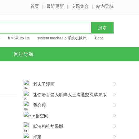
首页
|
最近更新
|
专题集合
|
站内导航
)
KMSAuto lite
system mechanic(系统机械师)
Boot
网址导航
老夫子漫画
迷你语音聋人听障人士沟通交流苹果版
我会瘦
e创空间
低清相机苹果版
肯定