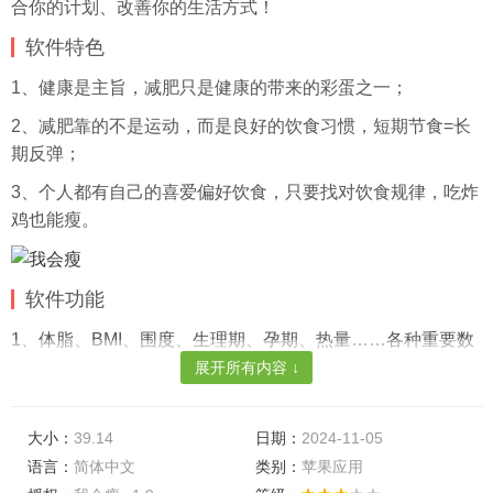
合你的计划、改善你的生活方式！
软件特色
1、健康是主旨，减肥只是健康的带来的彩蛋之一；
2、减肥靠的不是运动，而是良好的饮食习惯，短期节食=长
期反弹；
3、个人都有自己的喜爱偏好饮食，只要找对饮食规律，吃炸
鸡也能瘦。
软件功能
1、体脂、BMI、围度、生理期、孕期、热量……各种重要数
据为你长期保存；
展开所有内容 ↓
2、减肥、健身、塑形、产后恢复、孕期控制……不同时期、
不同饮食方案；
大小：
39.14
日期：
2024-11-05
语言：
简体中文
类别：
苹果应用
3、拍照识别食物热量、拍照解读食品配料表、饮食记录智慧