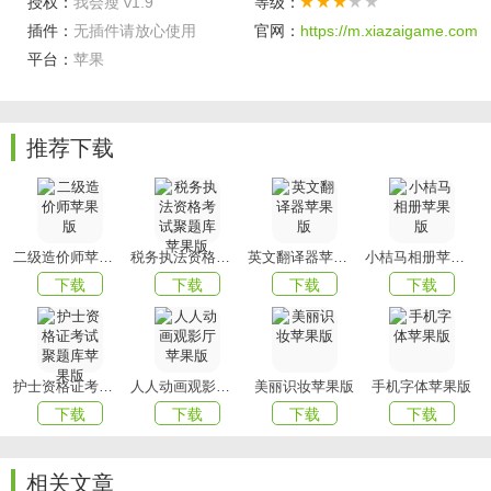
授权：
我会瘦 v1.9
等级：
分析。
插件：
无插件请放心使用
官网：
https://m.xiazaigame.com
软件亮点
平台：
苹果
1、三餐热量随手记， HealthKit记录即时同步，改善习惯更
便捷；
推荐下载
2、理解你的伙伴，有力的鼓励，激动人心的成功故事，海量
的减肥经验；
3、减肥瘦身代餐、减脂健身饮食、专业智能硬件，精品推
荐，一次搞定。
二级造价师苹果版
税务执法资格考试聚题库苹果版
英文翻译器苹果版
小桔马相册苹果版
以上就是xiazai小编今天为大家带来的我会瘦，想要下载更多
下载
下载
下载
下载
APP就来
mmxiazai吧!
护士资格证考试聚题库苹果版
人人动画观影厅苹果版
美丽识妆苹果版
手机字体苹果版
下载
下载
下载
下载
相关文章