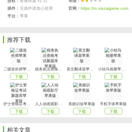
授权：
鲁臻快递 v1.11
等级：
2.配送速度也很快捷给力，可以理解为按照整个渠道来获得
插件：
无插件请放心使用
官网：
https://m.xiazaigame.com
了新的订单配送方式;
平台：
苹果
3.全面快捷的新体验，也是支持了在地图上面选点来获取
的，让您的配送成为了常态。
推荐下载
软件亮点
1.筛选精细，让配送员们可以安全无忧的去进行，订单信息
化也是越来越全面。
2.给与了您新的获得模式，实时定位的格局，让配送成为了
二级造价师苹果版
税务执法资格考试聚题库苹果版
英文翻译器苹果版
小桔马相册苹果版
最快捷的渠道。
下载
下载
下载
下载
以上就是xiazai小编今天为大家带来的鲁臻快递的内容介绍
了，想要下载更多APP就来
mmxiazai吧!
护士资格证考试聚题库苹果版
人人动画观影厅苹果版
美丽识妆苹果版
手机字体苹果版
下载
下载
下载
下载
相关文章