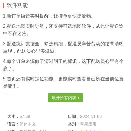
软件功能
1.新订单语音实时提醒，让接单更快捷流畅。
2.配送地图实时导航，还支持可选地图软件，从此让配送途
中不在迷茫。
3.配送统计数据全，筛选精细，配送员辛苦劳动的结果清晰
展现，配送员心里美滋滋。
4.每个订单来源做了清晰明了的标识，这下配送员心里有个
底了。
5.首页还有实时定位功能，更能实时查看自己所在当前位置
是哪里。
展开所有内容 ↓
软件特色
大小：
57.39
日期：
2024-11-06
1.这是一款可以快速配送接单的新平台，让店员们可以了解
语言：
简体中文
类别：
苹果应用
的相当的清晰;