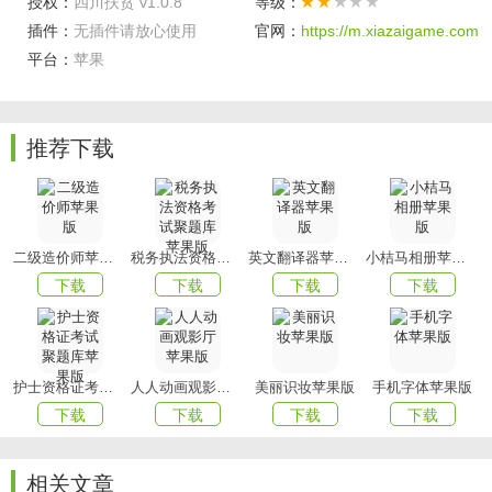
授权：
四川扶贫 v1.0.8
等级：
插件：
无插件请放心使用
官网：
https://m.xiazaigame.com
3、随时帮助情况困难的同志，更加的使用帮扶服务;
平台：
苹果
4、为用户带来更加方便的信息查询服务;
5、用户可以了解最新的脱贫政策，对自己的情况合理分析。
推荐下载
软件亮点
1、官方扶贫，精准扶贫，政策直行；
2、电商扶贫，品味故乡，助力脱贫；
二级造价师苹果版
税务执法资格考试聚题库苹果版
英文翻译器苹果版
小桔马相册苹果版
3、优质商品，农人直销，产地直发。
下载
下载
下载
下载
以上就是xiazai小编今天为大家带来的四川扶贫的内容介绍
了，想要下载更多APP就来
mmxiazai吧!
护士资格证考试聚题库苹果版
人人动画观影厅苹果版
美丽识妆苹果版
手机字体苹果版
下载
下载
下载
下载
相关文章