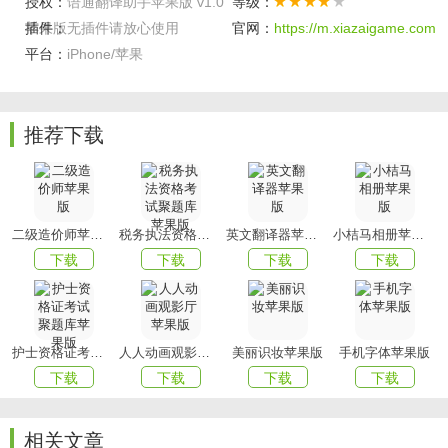
授权：
语通翻译助手苹果版 v1.0
等级：
4. 个性化设置：支持语音和
字体
偏好设置，用户可根据个人
苹果版
插件：
无插件请放心使用
官网：
https://m.xiazaigame.com
习惯进行个性化调整。
平台：
iPhone/苹果
5. 一键复制粘贴：翻译结果支持一键复制粘贴，方便用户快
速分享或应用到其他场景中。
软件特色
推荐下载
1. 界面设计：语通翻译助手苹果版拥有简洁明了的界面设
计，操作便捷，用户可轻松上手。
2. 功能布局：主要功能如语音翻译、文本翻译、相机翻译等
二级造价师苹果版
税务执法资格考试聚题库苹果版
英文翻译器苹果版
小桔马相册苹果版
一目了然，方便用户快速选择。
下载
下载
下载
下载
3. 技术实现：通过先进的语音识别和翻译技术，实现高准确
度的翻译结果，同时支持多种语言间的自由转换。
app创新
护士资格证考试聚题库苹果版
人人动画观影厅苹果版
美丽识妆苹果版
手机字体苹果版
下载
下载
下载
下载
1. 智能推荐：根据用户的翻译历史和偏好，智能推荐常用词
汇和短语，提升翻译效率。
相关文章
2. 同声传译：支持配合外部设备实现同声传译功能，适用于