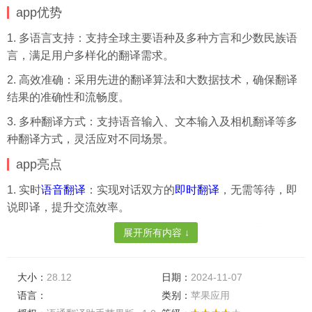
app优势
1. 多语言支持：支持全球主要语种及多种方言和少数民族语
言，满足用户多样化的翻译需求。
2. 高效准确：采用先进的翻译算法和大数据技术，确保翻译
结果的准确性和流畅度。
3. 多种翻译方式：支持语音输入、文本输入及相机翻译等多
种翻译方式，灵活应对不同场景。
app亮点
1. 实时
语音翻译
：实现对话双方的
即时翻译
，无需等待，即
说即译，提升交流效率。
2. 离线翻译：提供离线模式，即使在没有网络的情况下也能
展开所有内容 ↓
进行翻译操作，方便实用。
3. 智能记忆：自动记录之前的翻译历史，方便用户随时查看
大小：
28.12
日期：
2024-11-07
和使用，提升用户体验。
语言：
类别：
苹果应用