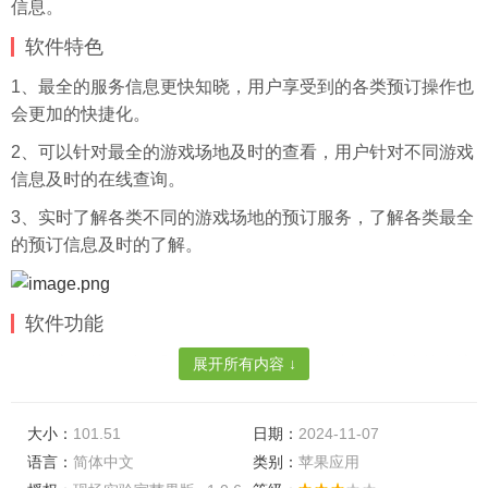
信息。
软件特色
1、最全的服务信息更快知晓，用户享受到的各类预订操作也
会更加的快捷化。
2、可以针对最全的游戏场地及时的查看，用户针对不同游戏
信息及时的在线查询。
3、实时了解各类不同的游戏场地的预订服务，了解各类最全
的预订信息及时的了解。
软件功能
1、深入潮流一线，既是寻人亦是冒险，用态度点亮你的潮流
展开所有内容 ↓
生活
。
2、MINI LIVE SHOW +你一定想知道的幕后故事 +高能互动
大小：
101.51
日期：
2024-11-07
游戏。
语言：
简体中文
类别：
苹果应用