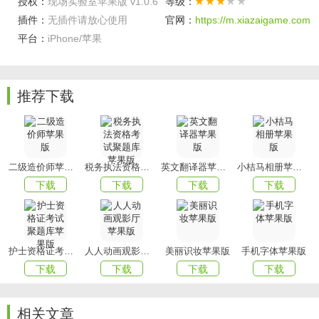
授权：
现场实验室苹果版 v1.0.6
等级：
1、支持在线进行线下游戏场地的预订，通过软件丰富自己的
插件：
无插件请放心使用
官网：
https://m.xiazaigame.com
娱乐生活。
平台：
iPhone/苹果
2、更新更全更好看，演出信息抢先公布;一键多渠道分享，
瓜田有你从不缺席。
软件测评
推荐下载
软件有许多演出和活动的信息，包括活动时间、门票购买、
团队介绍等等，都可以在线查询，非常方便。除此之外，软
件还有专门的娱乐版块，用户随时可以和小伙伴们一起在线
二级造价师苹果版
税务执法资格考试聚题库苹果版
英文翻译器苹果版
小桔马相册苹果版
吃瓜。
下载
下载
下载
下载
上文就是小编为您带来的现场实验室了，更多精彩APP尽在
mmxiazai。
护士资格证考试聚题库苹果版
人人动画观影厅苹果版
美丽识妆苹果版
手机字体苹果版
下载
下载
下载
下载
相关文章