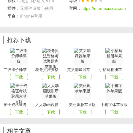
授权：
我是目标达人 v1.6
等级：
的完成工作。
插件：
无插件请放心使用
官网：
https://m.mmxiazai.com
软件亮点
平台：
iPhone/苹果
1、给用户一个比较详细的展示，方便用户了解目标的具体的
情况；
推荐下载
2、不管是学习还是健身，只要你需要监督功能，就可以前来
体验。
以上就是我是目标达人的全部内容了，赶快收藏
mmxiazai吧
下载更多软件和游戏吧！
二级造价师苹果版
税务执法资格考试聚题库苹果版
英文翻译器苹果版
小桔马相册苹果版
下载
下载
下载
下载
护士资格证考试聚题库苹果版
人人动画观影厅苹果版
美丽识妆苹果版
手机字体苹果版
下载
下载
下载
下载
相关文章