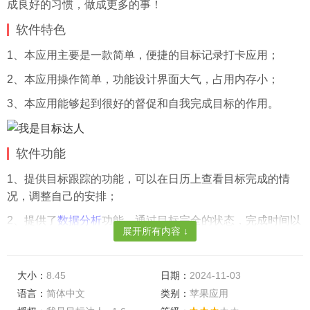
成良好的习惯，做成更多的事！
软件特色
1、本应用主要是一款简单，便捷的目标记录打卡应用；
2、本应用操作简单，功能设计界面大气，占用内存小；
3、本应用能够起到很好的督促和自我完成目标的作用。
软件功能
1、提供目标跟踪的功能，可以在日历上查看目标完成的情
况，调整自己的安排；
2、提供了
数据分析
功能，通过目标完全的状态，完成时间以
展开所有内容 ↓
图表的方式给用户；
3、用户获得的勋章可以通过
微信
分享给好友，让好友一起来
大小：
8.45
日期：
2024-11-03
分享您的快乐；
语言：
简体中文
类别：
苹果应用
4、目标达人软件集成了“番茄时钟”的软件，可以帮助您更好