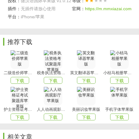
授权：
微汉语国际苹果版 v1.0.12
等级：
全方位的学习指导。
插件：
无插件请放心使用
官网：
https://m.mmxiazai.com
软件测评
平台：
iPhone/苹果
软件中的学习方式比较多，用户可以通过文字、视频、图片
等多种方式进行汉语学习。在上完课程后，还需要完成老师
布置的作业。有什么不懂的问题，也可以在线咨询。
推荐下载
上文就是小编为您带来的微汉语国际了，更多精彩APP尽在
mmxiazai。
二级造价师苹果版
税务执法资格考试聚题库苹果版
英文翻译器苹果版
小桔马相册苹果版
下载
下载
下载
下载
护士资格证考试聚题库苹果版
人人动画观影厅苹果版
美丽识妆苹果版
手机字体苹果版
下载
下载
下载
下载
相关文章