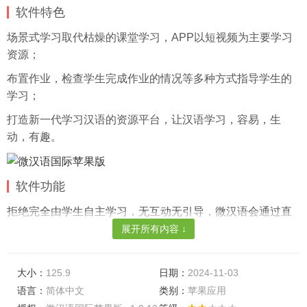
软件特色
场景式学习取代枯燥的课堂学习，APP以短视频为主要学习
资源；
布置作业，检查学生完成作业的情况等多种方式指导学生的
学习；
打造新一代学习汉语的资源平台，让汉语学习，容易，生
动，有趣。
软件功能
拒绝完全由学生自主学习，无互动无引导，微汉语会通过直
播，布置作业；
展开所有内容 ↓
通过各种场景的短视频，学生能学习到字，词，句，语法在
各个场景的用法；
大小：
125.9
日期：
2024-11-03
语言：
简体中文
类别：
苹果应用
提供的学习内容非常的丰富，从各个方面来促进学习，提供