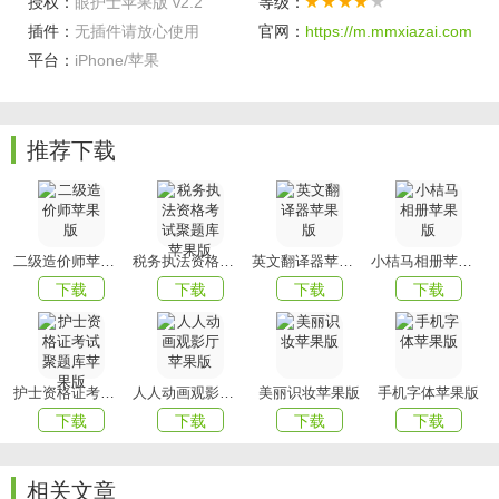
授权：
眼护士苹果版 v2.2
等级：
插件：
无插件请放心使用
官网：
https://m.mmxiazai.com
3. 权威专家团队：汇聚全国眼科专家资源，为用户提供专
平台：
iPhone/苹果
业、可信赖的眼科咨询和诊疗服务。
4. 视力
档案管理
：为用户建立视力档案，记录并跟踪用户的
视力变化，为健康管理提供依据。
推荐下载
软件优势
1. 界面美观，操作便捷：软件界面设计简洁明了，用户操作
方便快捷。
二级造价师苹果版
税务执法资格考试聚题库苹果版
英文翻译器苹果版
小桔马相册苹果版
2. 实时数据监测：连接智能护眼设备后，可实时监测用户的
下载
下载
下载
下载
用眼状态，提醒用户休息和进行眼部保健。
3. 丰富的健康科普：提供丰富的眼健康知识科普，帮助用户
提升眼健康意识。
护士资格证考试聚题库苹果版
人人动画观影厅苹果版
美丽识妆苹果版
手机字体苹果版
4. 护眼挑战赛：举办全民护眼挑战赛，鼓励用户积极参与，
下载
下载
下载
下载
形成良好的护眼习惯。
5. 隐私保护：严格遵守隐私政策，保护用户个人信息不被泄
相关文章