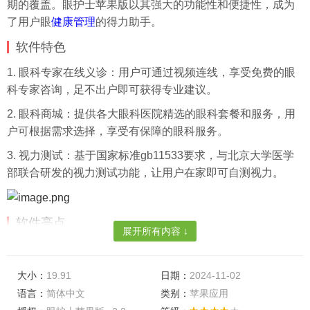
期的覆盖。眼护士苹果版以其强大的功能性和便捷性，成为
了用户眼
健康管理
的得力助手。
软件特色
1. 眼科专家在线义诊：用户可通过视频连线，享受免费的眼
科专家咨询，足不出户即可获得专业建议。
2. 眼科商城：提供各大眼科医院精选的眼科套餐和服务，用
户可根据需求选择，享受有保障的眼科服务。
3. 视力测试：基于国家标准gb11533要求，与北京大学医学
部联合研发的视力测试功能，让用户在家即可自测视力。
软件亮点
展开所有内容 ↓
1. 全方位眼健康服务：从预约挂号、医生咨询到线上购药、
健康科普，为用户提供一站式眼健康服务。
大小：
19.91
日期：
2024-11-02
2. 科学护眼方案：根据用户的年龄、性别及用眼习惯，提供
语言：
简体中文
类别：
苹果应用
个性化的科学护眼方案。