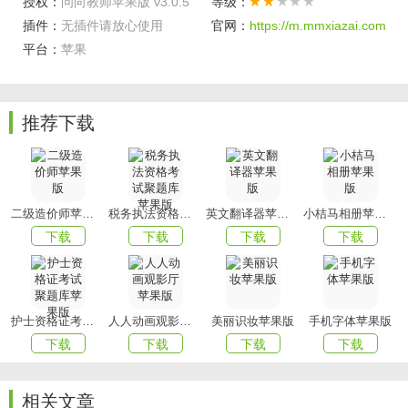
授权：
问向教师苹果版 v3.0.5
等级：
是培养面向未来、全面发展的新一代的科学路径，是新时代
插件：
无插件请放心使用
官网：
https://m.mmxiazai.com
教育行业的“芯片”。
平台：
苹果
让大规模因材施教成为现实，让每一个家庭拥有科学的教育
起点
推荐下载
让每一个人实现丰富而多元的生命价值
软件优势
问向产品覆盖幼、小、初、高及国际高中，
二级造价师苹果版
税务执法资格考试聚题库苹果版
英文翻译器苹果版
小桔马相册苹果版
为教育局、学校提供以“问向教育芯片”为核心的系统性解决方
下载
下载
下载
下载
案，
包括：学生发展评估与应用系统、教师发展评估与应用系
统、
护士资格证考试聚题库苹果版
人人动画观影厅苹果版
美丽识妆苹果版
手机字体苹果版
家庭教育应用系统及数字画像应用系统。
下载
下载
下载
下载
问向产品秉承持续优化、敏捷迭代、与用户共建的原则，
相关文章
目前已应用于全国30多个省市教育局、集团校及2000余所标