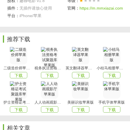
授权：
趣聊电影 v1.8
等级：
软件亮点
插件：
无插件请放心使用
官网：
https://m.mmxiazai.com
平台：
iPhone/苹果
1、将各种影视剧的信息都综合到一起，不同的影视根据观众
的喜好来进行一个客观的评分;
2、你可以结合系统给出的推荐或者是目前火爆的影视资源，
推荐下载
合理的制定自己的时间来选择观看，同时对于自己所看的电
影进行一个及时的评分。
喜欢小编为您带来的趣聊电影吗？
mmxiazai
为您提供最好用
的软件，为您带来最好玩的游戏！
二级造价师苹果版
税务执法资格考试聚题库苹果版
英文翻译器苹果版
小桔马相册苹果版
下载
下载
下载
下载
护士资格证考试聚题库苹果版
人人动画观影厅苹果版
美丽识妆苹果版
手机字体苹果版
下载
下载
下载
下载
相关文章