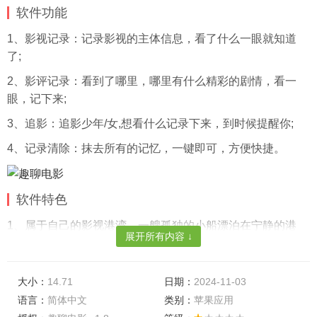
软件功能
1、影视记录：记录影视的主体信息，看了什么一眼就知道
了;
2、影评记录：看到了哪里，哪里有什么精彩的剧情，看一
眼，记下来;
3、追影：追影少年/女,想看什么记录下来，到时候提醒你;
4、记录清除：抹去所有的记忆，一键即可，方便快捷。
软件特色
1、属于自己的影视港湾，一艘孤独的小船漂泊在宁静的港
展开所有内容 ↓
湾;
2、随心写自己的观影记录，不用担心别人知道，一切都是你
大小：
14.71
日期：
2024-11-03
觉得，无关别人;
语言：
简体中文
类别：
苹果应用
3、你喜欢的就是你喜欢的，不喜欢的就是不喜欢的。