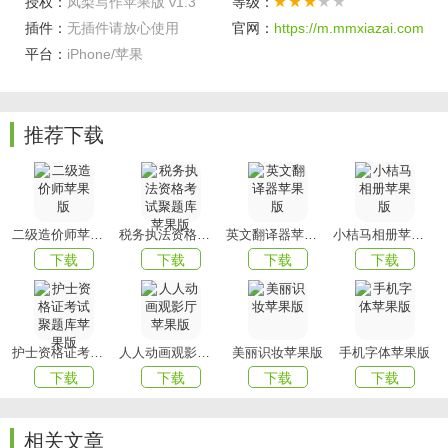
授权：
凤梨写作苹果版 v1.3
等级：
生成多个有逻辑有结构的内容，适用于博客、公众号、网站
插件：
无插件请放心使用
官网：
https://m.mmxiazai.com
等。
平台：
iPhone/苹果
3、口号生成：凤梨写作可以根据用户输入的品牌或关键词，
生成多个简洁有力的口号，适用于广告、海报、标语等。
推荐下载
小编点评
凤梨写作是款非常实用的ai智能写作软件，能够帮助用户轻
松写出好文案。它具有智能生成、丰富模板和个性化定制等
特色，能够满足用户在各种场景下的文案需求。
二级造价师苹果版
税务执法资格考试聚题库苹果版
英文翻译器苹果版
小桔马相册苹果版
下载
下载
下载
下载
以上就是凤梨写作的全部内容了，赶快收藏
mmxiazai吧
下载
更多软件和游戏吧！
护士资格证考试聚题库苹果版
人人动画观影厅苹果版
美丽识妆苹果版
手机字体苹果版
下载
下载
下载
下载
相关文章