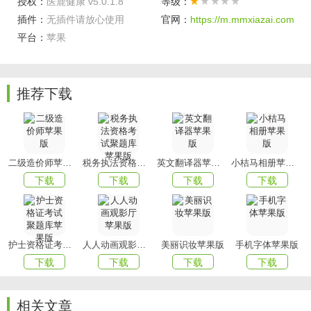
授权：
医鹿健康 v5.0.1.8
等级：
软件亮点
插件：
无插件请放心使用
官网：
https://m.mmxiazai.com
预约挂号：时间预约普通门诊、专家号;
平台：
苹果
排队叫号：手机端实时查看诊室排队叫号情况，更灵活的安
排就诊时间;
推荐下载
化验取单：在家查看报告单，轻松简单;取药叫号：轻松掌握
中药取药时间。
以上就是小编今日为大家带来的医鹿健康软件相关内容介绍
了，更多APP下载尽在
mmxiazai!
二级造价师苹果版
税务执法资格考试聚题库苹果版
英文翻译器苹果版
小桔马相册苹果版
下载
下载
下载
下载
护士资格证考试聚题库苹果版
人人动画观影厅苹果版
美丽识妆苹果版
手机字体苹果版
下载
下载
下载
下载
相关文章