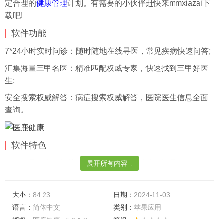
定合理的
健康管理
计划。有需要的小伙伴赶快来mmxiazai下
载吧!
软件功能
7*24小时实时问诊：随时随地在线寻医，常见疾病快速问答;
汇集海量三甲名医：精准匹配权威专家，快速找到三甲好医
生;
安全搜索权威解答：病症搜索权威解答，医院医生信息全面
查询。
软件特色
每日记录：自动推荐健康管理计划，通过快速记录
展开所有内容 ↓
分析睡眠、饮食、运动、血糖、血压等数据，完成自我的健
康改善。
大小：
84.23
日期：
2024-11-03
语言：
简体中文
类别：
苹果应用
用药提醒：买完药，有“我”提醒，不再忘记吃药!