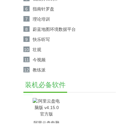
6
指南针罗盘
7
理论培训
8
蔚蓝地图环境数据平台
9
快乐听写
10
壮观
11
今视频
12
教练派
装机必备软件
阿里云盘电脑
版 v4.15.0官