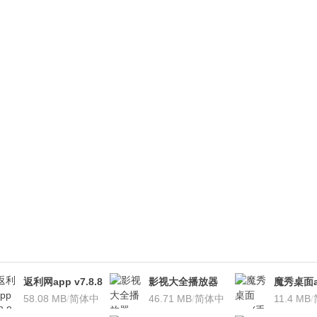
返利网app v7.8.8
影视大全播放器
魔秀桌面a
安卓版
58.08 MB
/
简体中
v3.1.7 安卓版
46.71 MB
/
简体中
桌面软件)v
11.4 MB
/
文
文
安卓版