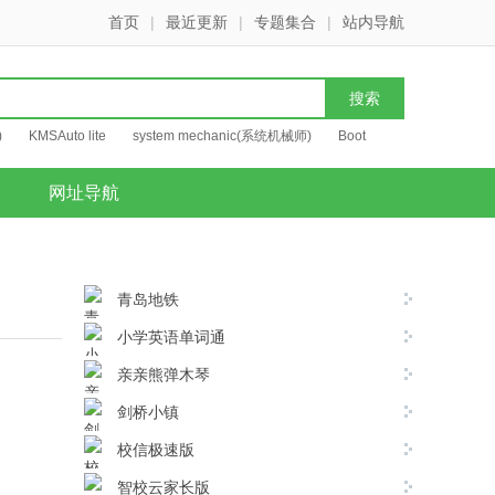
首页
|
最近更新
|
专题集合
|
站内导航
)
KMSAuto lite
system mechanic(系统机械师)
Boot
网址导航
青岛地铁
小学英语单词通
亲亲熊弹木琴
剑桥小镇
校信极速版
智校云家长版