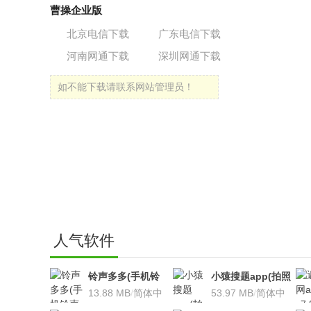
曹操企业版
北京电信下载
广东电信下载
河南网通下载
深圳网通下载
如不能下载请联系网站管理员！
人气软件
铃声多多(手机铃
小猿搜题app(拍照
声软件)v8.7.66 安
13.88 MB
/
简体中
搜题利器)V9.7.2安
53.97 MB
/
简体中
卓版
文
卓版
文