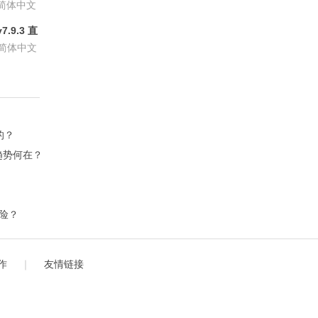
6.8.6
简体中文
.9.3 直
P会员版
简体中文
的？
新趋势何在？
？
风险？
作
｜
友情链接