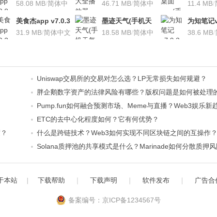
安卓版
58.08 MB
/
简体中
v3.1.7 安卓版
46.71 MB
/
简体中
桌面软件)v
11.4 MB
/
文
文
安卓版
美食杰app v7.0.3
墨迹天气(手机天
为知笔记v7
安卓版
31.9 MB
/
简体中文
气软
18.58 MB
/
简体中
装本地VI
38.6 MB
/
件)V7.0922.02安
文
卓版
Uniswap交易所的交易对怎么选？LP无常损失如何规避？
胖企鹅数字资产的法律风险有哪些？版权问题是如何被处理
Pump.fun如何融合预测市场、Meme与直播？Web3娱乐
ETC的去中心化程度如何？它有何优势？
度？
什么是跨链技术？Web3如何实现不同区块链之间的互操作
Solana质押池的共享模式是什么？Marinade如何分散质押
于本站
|
下载帮助
｜
下载声明
｜
软件发布
｜
广告合
备案编号：京ICP备1234567号