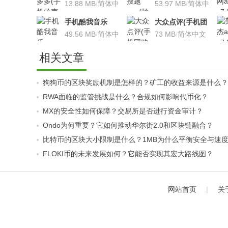
声软件)v8.7.66 安
13.88 MB
/
简体中
搜题利器)V9.7.2安
53.97 MB
/
简体中
卓版
文
卓版
文
手机酷我音乐
大众点评(手机团
V9.2.3.5 安卓版
49.56 MB
/
简体中
购软件)V10.18.4
73 MB
/
简体中文
文
安卓版
相关文章
狗狗币的区块奖励机制是怎样的？矿工的收益来源是什么？
RWA面临的监管挑战是什么？合规如何影响代币化？
MX的安全性如何保障？交易所是否进行资金审计？
Ondo为何重要？它如何推动华尔街2.0和区块链融合？
比特币的区块大小限制是什么？1MB为什么平衡安全与速
FLOKI币的未来发展如何？它能否实现其宏大路线图？
网站首页
|
关