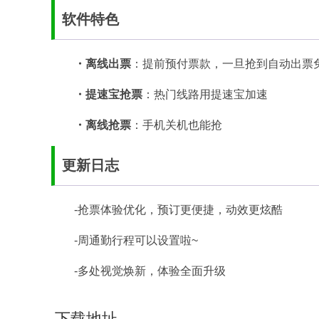
软件特色
・离线出票
：提前预付票款，一旦抢到自动出票
・提速宝抢票
：热门线路用提速宝加速
・离线抢票
：手机关机也能抢
更新日志
-抢票体验优化，预订更便捷，动效更炫酷
-周通勤行程可以设置啦~
-多处视觉焕新，体验全面升级
下载地址