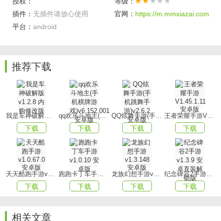
授权：
等级：
2、玩家间的战斗极富激情，运用巧妙的策略，将对手逼至崩
插件：
无插件请放心使用
官网：
https://m.mmxiazai.com
溃边缘甚至弃游者不在少数。
平台：
android
3、各类战争的实时态势务必保持敏锐洞察力，若明知无法匹
敌却仍盲目行动，无疑是对资源的极大浪费。
推荐下载
游戏优势
1、能够帮助玩家们更加便捷地进行转移，使对手陷入被动挨
打的境地。
我是车神破解版v1.2.8 内购修改版
qq欢乐斗地主(手机棋牌游戏)v6.152.001安卓版
QQ炫舞手游(手机跳舞手游)v2.6.2 安卓版
王者荣耀手游V1.45.1.11 安卓版
2、在游戏过程中可以通过不断研发创新自身的军种，使得自
下载
下载
下载
下载
身拥有更多的应对策略，从而提高取胜的概率，
3、每场战斗胜利后，玩家将有机会获取神秘宝藏，点击开启
后，随机获得各式各样的武器装备。
天天酷跑手游v1.0.67.0安卓版
跑跑卡丁车手游v1.0.10 安卓版
龙族幻想手游v1.3.148 安卓版
纪念碑谷2手游v1.3.9 安卓直装解锁版
游戏玩法
下载
下载
下载
下载
1、各类游戏道具强化功能，全面提升士兵战斗力，勇往直
前，最强英雄即将登场。
相关文章