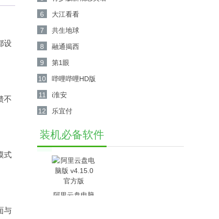
6
大江看看
7
共生地球
都设
8
融通揭西
9
第1眼
10
哔哩哔哩HD版
11
i淮安
馈不
12
乐宜付
装机必备软件
模式
阿里云盘电脑
版 v4.15.0官
面与