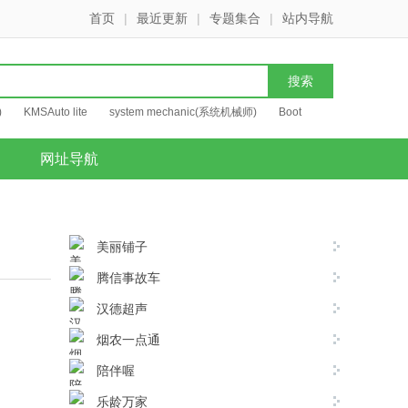
首页
|
最近更新
|
专题集合
|
站内导航
)
KMSAuto lite
system mechanic(系统机械师)
Boot
网址导航
美丽铺子
腾信事故车
汉德超声
烟农一点通
陪伴喔
乐龄万家