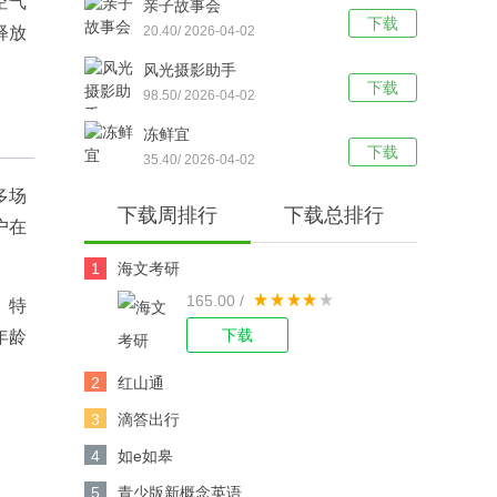
空气
亲子故事会
下载
释放
20.40/ 2026-04-02
风光摄影助手
下载
98.50/ 2026-04-02
冻鲜宜
下载
35.40/ 2026-04-02
多场
下载周排行
下载总排行
户在
1
海文考研
165.00 /
。特
下载
年龄
2
红山通
3
滴答出行
4
如e如皋
5
青少版新概念英语