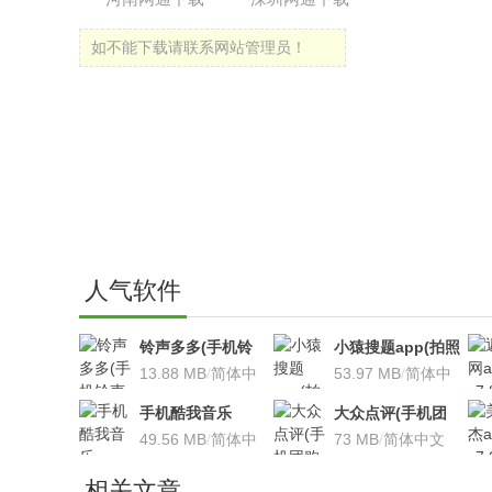
如不能下载请联系网站管理员！
人气软件
铃声多多(手机铃
小猿搜题app(拍照
声软件)v8.7.66 安
13.88 MB
/
简体中
搜题利器)V9.7.2安
53.97 MB
/
简体中
卓版
文
卓版
文
手机酷我音乐
大众点评(手机团
V9.2.3.5 安卓版
49.56 MB
/
简体中
购软件)V10.18.4
73 MB
/
简体中文
文
安卓版
相关文章