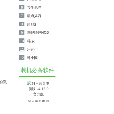
6
共生地球
7
融通揭西
8
第1眼
9
哔哩哔哩HD版
10
i淮安
11
乐宜付
12
韩小圈
装机必备软件
的教
阿里云盘电脑
版 v4.15.0官