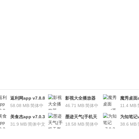
返利网app v7.8.8
影视大全播放器
魔秀桌面a
安卓版
58.08 MB
/
简体中
v3.1.7 安卓版
46.71 MB
/
简体中
桌面软件)v
11.4 MB
/
文
文
安卓版
美食杰app v7.0.3
墨迹天气(手机天
为知笔记v7
安卓版
31.9 MB
/
简体中文
气软
18.58 MB
/
简体中
装本地VI
38.6 MB
/
件)V7.0922.02安
文
卓版