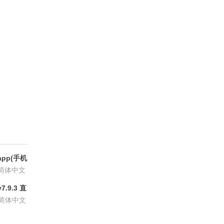
pp(手机
6.8.6
简体中文
.9.3 直
P会员版
简体中文