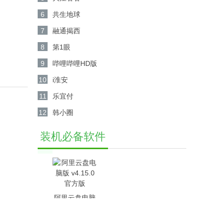
6
共生地球
7
融通揭西
8
第1眼
9
哔哩哔哩HD版
10
i淮安
11
乐宜付
12
韩小圈
装机必备软件
阿里云盘电脑
版 v4.15.0官