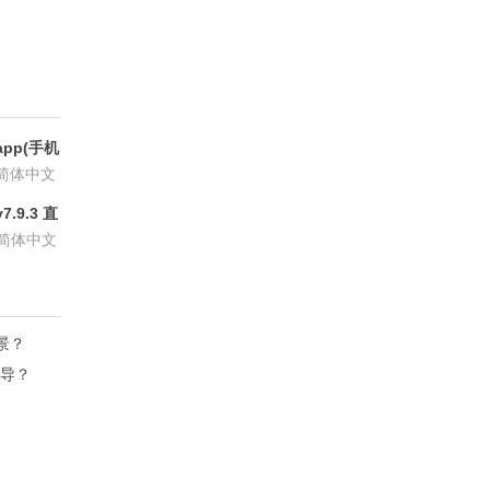
方版
pp(手机
6.8.6
简体中文
.9.3 直
P会员版
简体中文
场景？
主导？