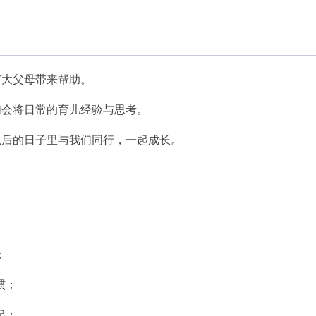
广大父母带来帮助。
们会将日常的育儿经验与思考。
以后的日子里与我们同行，一起成长。
；
惯；
起；