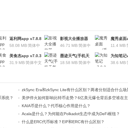
返利网app v7.8.8
影视大全播放器
魔秀桌面a
安卓版
58.08 MB
/
简体中
v3.1.7 安卓版
46.71 MB
/
简体中
桌面软件)v
11.4 MB
/
文
文
安卓版
美食杰app v7.0.3
墨迹天气(手机天
为知笔记v7
安卓版
31.9 MB
/
简体中文
气软
18.58 MB
/
简体中
装本地VI
38.6 MB
/
件)V7.0922.02安
文
卓版
zkSync Era和zkSync Lite有什么区别？两者分别适合什么
代币系统？
美伊停火如何影响比特币走势？6亿美元爆仓背后多空谁在
KAIA币是什么？代币核心作用是什么？
Acala是什么？为何能在Polkadot生态中成为DeFi枢纽？
什么是ERC代币标准？EIP和ERC有什么区别？