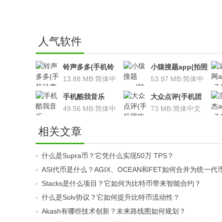
人气软件
铃声多多(手机铃
小猿搜题app(拍照
声软件)v8.7.66 安
13.88 MB
/
简体中
搜题利器)V9.7.2安
53.97 MB
/
简体中
卓版
文
卓版
文
手机酷我音乐
大众点评(手机团
V9.2.3.5 安卓版
49.56 MB
/
简体中
购软件)V10.18.4
73 MB
/
简体中文
文
安卓版
相关文章
什么是Supra币？它凭什么实现50万 TPS？
ASI代币是什么？AGIX、OCEAN和FET如何合并为统一
Stacks是什么项目？它如何为比特币带来智能合约？
什么是Solv协议？它如何提升比特币流动性？
Akash有哪些技术创新？未来路线图如何规划？