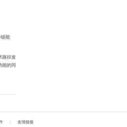
跨链能
术路径发
功能的同
作
｜
友情链接