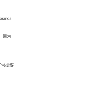
smos
间，因为
价格需要