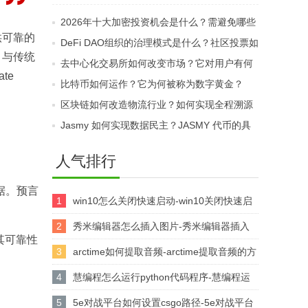
规？KYC和合格投资者
如何？哪些因素会影响
2026年十大加密投资机会是什么？需避免哪些
要求为何重要？
其价格与流动性？
供可靠的
伪热点？
DeFi DAO组织的治理模式是什么？社区投票如
。与传统
何管理协议资金？
去中心化交易所如何改变市场？它对用户有何
te
益处？
比特币如何运作？它为何被称为数字黄金？
区块链如何改造物流行业？如何实现全程溯源
透明？
Jasmy 如何实现数据民主？JASMY 代币的具
体用途是什么？
人气排行
据。预言
1
win10怎么关闭快速启动-win10关闭快速启
动的方法
2
秀米编辑器怎么插入图片-秀米编辑器插入
其可靠性
图片的方法
3
arctime如何提取音频-arctime提取音频的方
法介绍
4
慧编程怎么运行python代码程序-慧编程运
行python代码程序的方法
5
5e对战平台如何设置csgo路径-5e对战平台