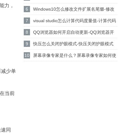
链能力，
设置csgo路径的方法
6
Windows10怎么修改文件扩展名尾缀-修改
文件扩展名尾缀方法
7
visual studio怎么计算代码度量值-计算代码
度量值方法
8
QQ浏览器如何开启自动更新-QQ浏览器开
启自动更新的方法
9
快压怎么关闭护眼模式-快压关闭护眼模式
的方法介绍
10
屏幕录像专家是什么？屏幕录像专家如何使
用？
而减少单
式在当前
快速同