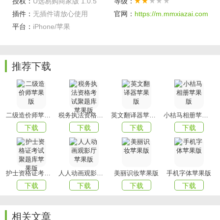
授权：
U选易购商家版 1.0.5
等级：
还可以核销订单，快速了解收益状况。
插件：
无插件请放心使用
官网：
https://m.mmxiazai.com
软件亮点
平台：
iPhone/苹果
1、精选食品，取得ISO22000、HACCP认证，在对食品安
全;
推荐下载
2、质量优选上，上U选易购，你的选择，不用担心一些杂七
杂八的问题;
3、简单的在线让你管理你的店铺，拥有超级多的客人什么的
还不是超级轻松。
二级造价师苹果版
税务执法资格考试聚题库苹果版
英文翻译器苹果版
小桔马相册苹果版
以上就是U选易购商家版的全部内容了，赶快收藏
mmxiazai
下载
下载
下载
下载
吧
下载更多软件和游戏吧！
护士资格证考试聚题库苹果版
人人动画观影厅苹果版
美丽识妆苹果版
手机字体苹果版
下载
下载
下载
下载
相关文章