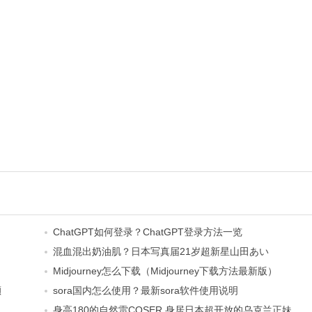
ChatGPT如何登录？ChatGPT登录方法一览
混血混出奶油肌？日本写真届21岁超新星山田あい
Midjourney怎么下载（Midjourney下载方法最新版）
瀬
sora国内怎么使用？最新sora软件使用说明
身高180的自然雷COSER 身居日本超开放的乌克兰正妹