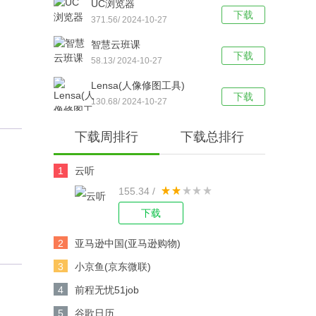
UC浏览器
下载
371.56/ 2024-10-27
智慧云班课
下载
58.13/ 2024-10-27
Lensa(人像修图工具)
下载
130.68/ 2024-10-27
下载周排行
下载总排行
1
云听
155.34 /
下载
2
亚马逊中国(亚马逊购物)
3
小京鱼(京东微联)
4
前程无忧51job
5
谷歌日历