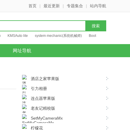
首页
|
最近更新
|
专题集合
|
站内导航
)
KMSAuto lite
system mechanic(系统机械师)
Boot
网址导航
酒店之家苹果版
引力相册
连点器苹果版
老友记精校版
SetMyCameraMx
柠檬花