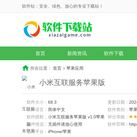
软件站：安全、绿色、放心的专业下载站！
首页
新闻资讯
软件下载
所在位置：
首页
>
苹果应用
小米互联服务苹果版
软件大小：
68.3
更新日期：
202
软件语言：
简体中文
软件类别：
苹
软件授权：
小米互联服务苹果版 v1.0苹果
评分等级：
版
插件情况：
无插件请放心使用
软件官网：
htt
适用平台：
iPhone/苹果