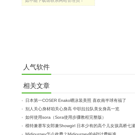
如不能下载请联系网站管理员！
人气软件
相关文章
日本第一COSER Enako晒泳装美照 喜欢南半球有福了
别人关心身材咱关心身高 中职拉拉队美女身高一览
如何使用sora（Sora使用步骤教程完整版）
模特兼赛车女郎兼Showgirl 日本少有的高个儿女孩高桥七
Midjourney怎么收费？Midjourney的API计费标准