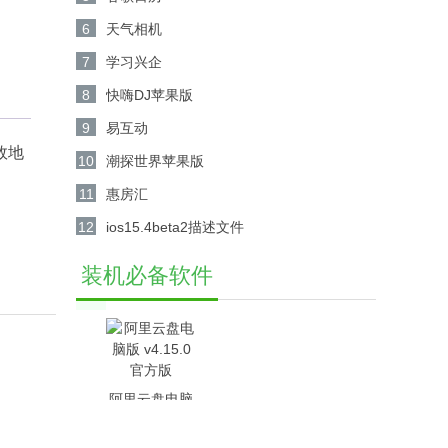
6
天气相机
7
学习兴企
8
快嗨DJ苹果版
9
易互动
效地
10
潮探世界苹果版
11
惠房汇
12
ios15.4beta2描述文件
装机必备软件
阿里云盘电脑
版 v4.15.0官