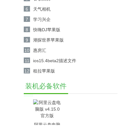
6
天气相机
7
学习兴企
8
快嗨DJ苹果版
9
潮探世界苹果版
10
惠房汇
11
ios15.4beta2描述文件
12
租拉苹果版
装机必备软件
阿里云盘电脑
版 v4.15.0官