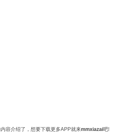
的内容介绍了，想要下载更多APP就来
mmxiazai
吧!