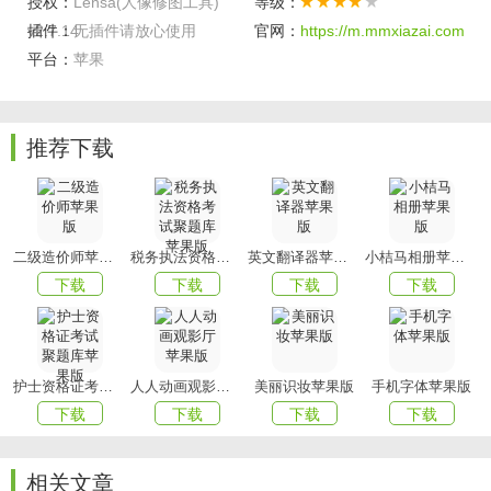
• 为你的自拍调整出完美的光线。
授权：
Lensa(人像修图工具)
等级：
v2.7.14
插件：
无插件请放心使用
官网：
https://m.mmxiazai.com
调整背景
平台：
苹果
• 滑动调整背景模糊度和深度
• 让它与你的肖像完美匹配;
推荐下载
• 只需移动一个滑块，就可以将背景设置为动态，从而为你的
自拍添加动态效果;
• 添加 Petzval 镜头效果，确保你是自己拍摄的明星。
二级造价师苹果版
税务执法资格考试聚题库苹果版
英文翻译器苹果版
小桔马相册苹果版
额外优势功能
下载
下载
下载
下载
• 如果你时间紧张，你可以使用 Auto Adjust 让应用为你完成
一切;
• 增加或减少选定元素的曝光，以调整其在图片中的角色;
护士资格证考试聚题库苹果版
人人动画观影厅苹果版
美丽识妆苹果版
手机字体苹果版
• 通过调整色彩强度，使你的照片显露出欢乐、个性、悲伤，
下载
下载
下载
下载
或添加任何其他情感;
• 调整饱和度以强调你想要强调的;
相关文章