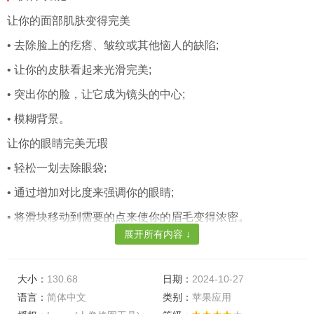
让你的面部肌肤变得完美
• 去除脸上的疙瘩、皱纹或其他恼人的缺陷;
• 让你的皮肤看起来光滑完美;
• 突出你的脸，让它成为镜头的中心;
• 模糊背景。
让你的眼睛完美无瑕
• 轻松一划去除眼袋;
• 通过增加对比度来强调你的眼睛;
• 将滑块移动到需要的点来使你的眉毛变得浓密。
展开所有内容 ↓
让自己成为焦点
• 通过镜头校正增加自拍的深度;
大小：
130.68
日期：
2024-10-27
• 让你的嘴唇显得活力十足，让它们更加亮丽饱满;
语言：
简体中文
类别：
苹果应用