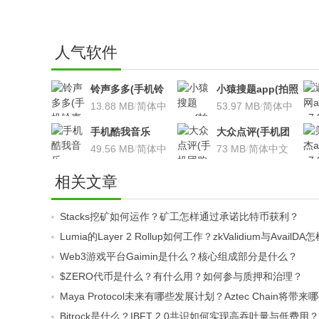
人气软件
铃声多多(手机铃
小猿搜题app(拍照
声软件)v8.7.66 安
13.88 MB
/
简体中
搜题利器)V9.7.2安
53.97 MB
/
简体中
卓版
文
卓版
文
手机酷我音乐
大众点评(手机团
V9.2.3.5 安卓版
49.56 MB
/
简体中
购软件)V10.18.4
73 MB
/
简体中文
文
安卓版
相关文章
Stacks挖矿如何运作？矿工怎样通过承诺比特币获利？
Lumia的Layer 2 Rollup如何工作？zkValidium与Ava
Web3游戏平台Gaimin是什么？核心组成部分是什么？
$ZERO代币是什么？有什么用？如何参与质押和治理？
Maya Protocol未来有哪些发展计划？Aztec Chain将带
Bitrock是什么？IBFT 2.0共识如何实现高吞吐量与低费用？