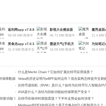
返利网app v7.8.8
影视大全播放器
魔秀桌面a
安卓版
58.08 MB
/
简体中
v3.1.7 安卓版
46.71 MB
/
简体中
桌面软件)v
11.4 MB
/
文
文
安卓版
美食杰app v7.0.3
墨迹天气(手机天
为知笔记v7
安卓版
31.9 MB
/
简体中文
气软
18.58 MB
/
简体中
装本地VI
38.6 MB
/
件)V7.0922.02安
文
卓版
什么是Merlin Chain？它如何扩展比特币应用场景？
ilDA怎样保障数据可用性？
Velas的历史证明与eBPF如何运作？混合架构怎样提升交易
比特币虚拟机（BVM）是什么？如何为比特币引入智能合约与Ro
ASA是什么？冻结与回收功能如何保障资产安全？
来哪些新功能？
比特币价格何时摆脱震荡？下半年走势会如何演变？
Mintlayer的DEX如何运作？原子交换与HTLC机制是什么？