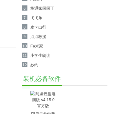
6
掌通家园园丁
7
飞飞乐
8
麦卡出行
9
点点救援
10
Fa米家
11
小学生朗读
12
妙约
装机必备软件
阿里云盘电脑
版 v4.15.0官