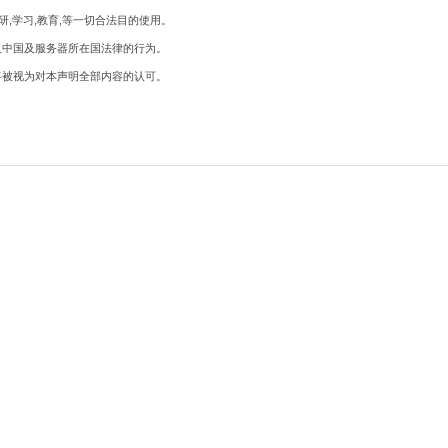
研,学习,教育,等一切合法目的使用。
反中国及服务器所在国法律的行为。
将被视为对本声明全部内容的认可。