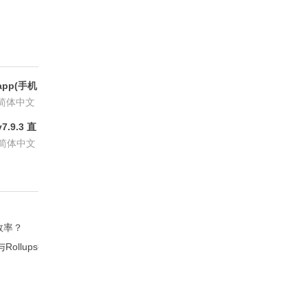
方版
pp(手机
6.8.6
简体中文
.9.3 直
P会员版
简体中文
效率？
llups扩展？