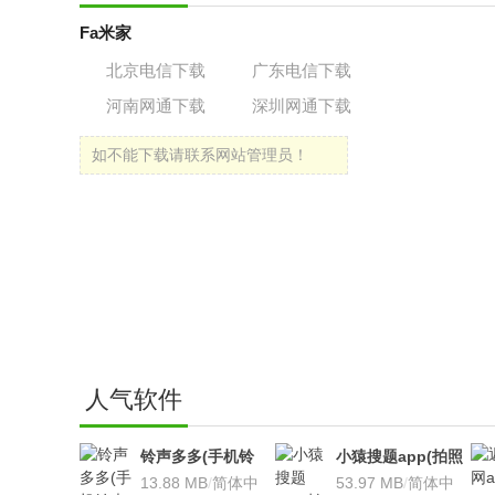
Fa米家
北京电信下载
广东电信下载
河南网通下载
深圳网通下载
如不能下载请联系网站管理员！
人气软件
铃声多多(手机铃
小猿搜题app(拍照
声软件)v8.7.66 安
13.88 MB
/
简体中
搜题利器)V9.7.2安
53.97 MB
/
简体中