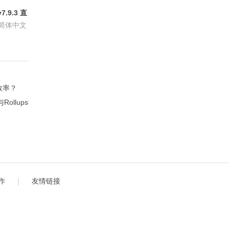
.9.3 直
P会员版
简体中文
效率？
llups扩展？
作
｜
友情链接