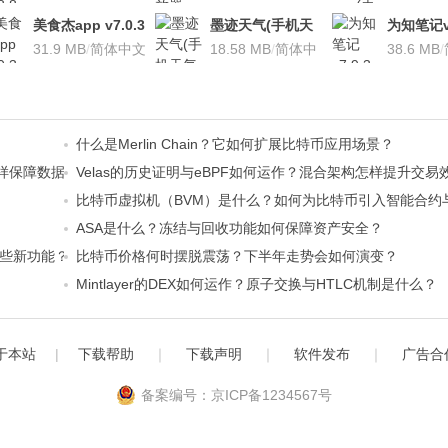
文
文
安卓版
美食杰app v7.0.3
墨迹天气(手机天
为知笔记v7
安卓版
31.9 MB
/
简体中文
气软
18.58 MB
/
简体中
装本地VI
38.6 MB
/
件)V7.0922.02安
文
卓版
什么是Merlin Chain？它如何扩展比特币应用场景？
ilDA怎样保障数据可用性？
Velas的历史证明与eBPF如何运作？混合架构怎样提升交易
比特币虚拟机（BVM）是什么？如何为比特币引入智能合约与Ro
ASA是什么？冻结与回收功能如何保障资产安全？
来哪些新功能？
比特币价格何时摆脱震荡？下半年走势会如何演变？
Mintlayer的DEX如何运作？原子交换与HTLC机制是什么？
于本站
|
下载帮助
｜
下载声明
｜
软件发布
｜
广告合
备案编号：京ICP备1234567号