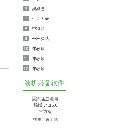
6
妈妈省
7
生肖大全
8
中羽联
9
一应驿站
10
课教帮
11
课教帮
12
课教帮
装机必备软件
阿里云盘电脑
版 v4.15.0官