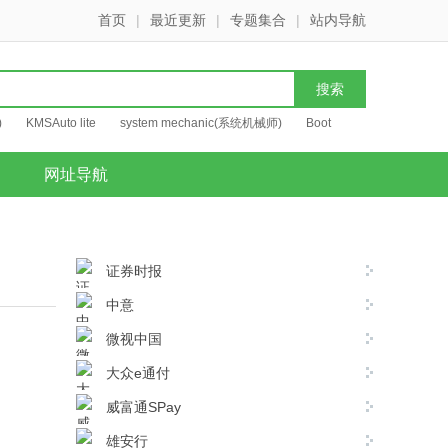
首页
|
最近更新
|
专题集合
|
站内导航
)
KMSAuto lite
system mechanic(系统机械师)
Boot
网址导航
证券时报
中意
微视中国
大众e通付
威富通SPay
雄安行