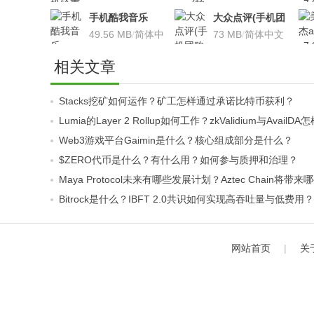
卓版
文
卓版
文
手机酷我音乐
大众点评(手机团
V9.2.3.5 安卓版
49.56 MB
/
简体中
购软件)V10.18.4
73 MB
/
简体中文
文
安卓版
相关文章
Stacks挖矿如何运作？矿工怎样通过承诺比特币获利？
Lumia的Layer 2 Rollup如何工作？zkValidium与Ava
Web3游戏平台Gaimin是什么？核心组成部分是什么？
$ZERO代币是什么？有什么用？如何参与质押和治理？
Maya Protocol未来有哪些发展计划？Aztec Chain将带
Bitrock是什么？IBFT 2.0共识如何实现高吞吐量与低费用？
网站首页
|
关