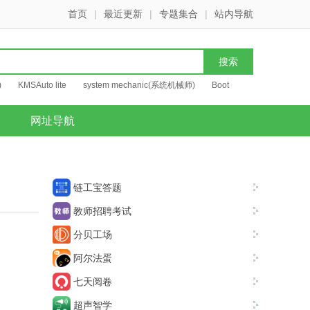
首页
|
最近更新
|
专题集合
|
站内导航
)
KMSAuto lite
system mechanic(系统机械师)
Boot
网址导航
链工宝答题
教师招聘考试
分贝工场
阿尔法蛋
七天阅卷
超声智学