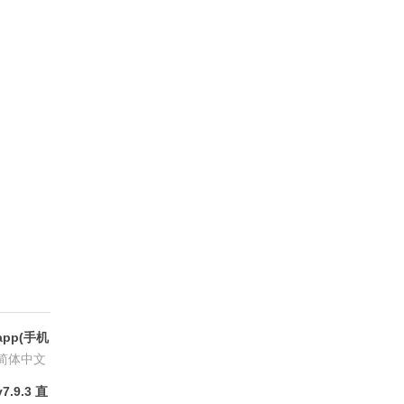
pp(手机
6.8.6
简体中文
.9.3 直