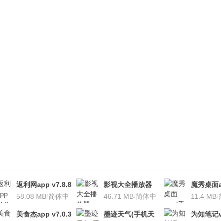
返利网app v7.8.8
影视大全播放器
魔秀桌面a
安卓版
58.08 MB
/
简体中
v3.1.7 安卓版
46.71 MB
/
简体中
桌面软件)v
11.4 MB
/
文
文
安卓版
美食杰app v7.0.3
墨迹天气(手机天
为知笔记v7