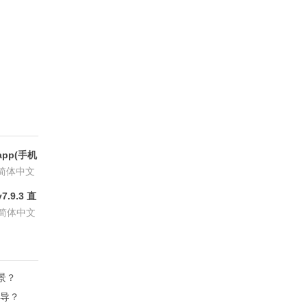
pp(手机
6.8.6
简体中文
.9.3 直
P会员版
简体中文
场景？
主导？