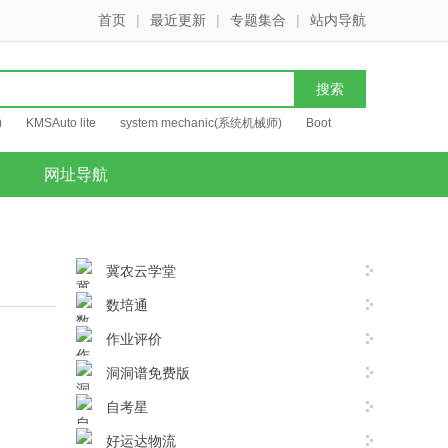
首页
|
最近更新
|
专题集合
|
站内导航
)
KMSAuto lite
system mechanic(系统机械师)
Boot
网址导航
冀农云学堂
数培通
作业评价
洞洞谱免费版
自考星
好运达物流