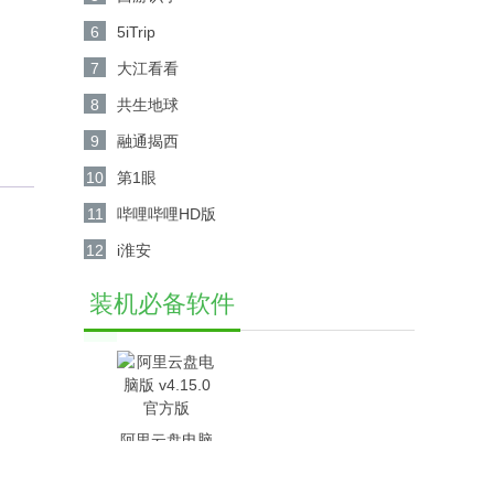
6
5iTrip
7
大江看看
8
共生地球
9
融通揭西
10
第1眼
11
哔哩哔哩HD版
12
i淮安
装机必备软件
阿里云盘电脑
版 v4.15.0官