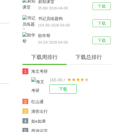
易知课堂
下载
35.80/ 2026-04-09
书记员练题狗
下载
154.30/ 2026-04-09
助学帮
下载
54.20/ 2026-04-09
下载周排行
下载总排行
1
海文考研
165.00 /
下载
2
红山通
3
滴答出行
4
如e如皋
5
西游识字