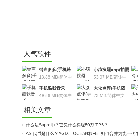
人气软件
铃声多多(手机铃
小猿搜题app(拍照
声软件)v8.7.66 安
13.88 MB
/
简体中
搜题利器)V9.7.2安
53.97 MB
/
简体中
卓版
文
卓版
文
手机酷我音乐
大众点评(手机团
V9.2.3.5 安卓版
49.56 MB
/
简体中
购软件)V10.18.4
73 MB
/
简体中文
文
安卓版
相关文章
什么是Supra币？它凭什么实现50万 TPS？
ASI代币是什么？AGIX、OCEAN和FET如何合并为统一