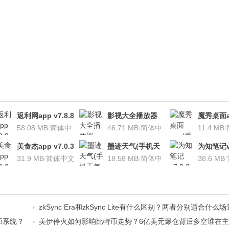
返利网app v7.8.8
影视大全播放器
魔秀桌面a
安卓版
58.08 MB
/
简体中
v3.1.7 安卓版
46.71 MB
/
简体中
桌面软件)v
11.4 MB
/
文
文
安卓版
美食杰app v7.0.3
墨迹天气(手机天
为知笔记v7
安卓版
31.9 MB
/
简体中文
气软
18.58 MB
/
简体中
装本地VI
38.6 MB
/
件)V7.0922.02安
文
卓版
zkSync Era和zkSync Lite有什么区别？两者分别适合什么
代币系统？
美伊停火如何影响比特币走势？6亿美元爆仓背后多空谁在