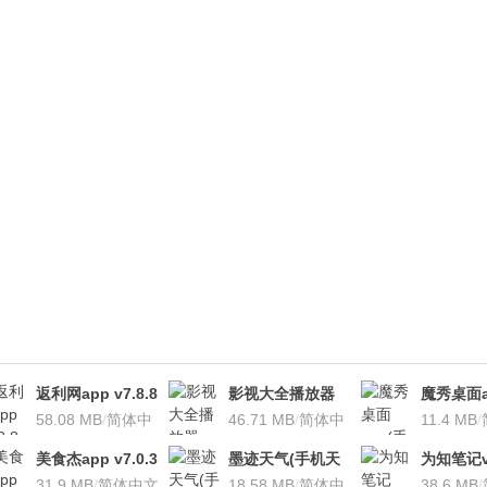
返利网app v7.8.8
影视大全播放器
魔秀桌面a
安卓版
58.08 MB
/
简体中
v3.1.7 安卓版
46.71 MB
/
简体中
桌面软件)v
11.4 MB
/
文
文
安卓版
美食杰app v7.0.3
墨迹天气(手机天
为知笔记v7
安卓版
31.9 MB
/
简体中文
气软
18.58 MB
/
简体中
装本地VI
38.6 MB
/