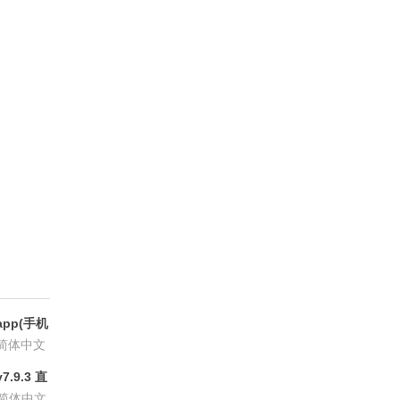
pp(手机
6.8.6
简体中文
.9.3 直
P会员版
简体中文