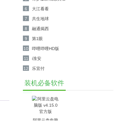
6
大江看看
7
共生地球
8
融通揭西
9
第1眼
10
哔哩哔哩HD版
11
i淮安
12
乐宜付
装机必备软件
阿里云盘电脑
版 v4.15.0官