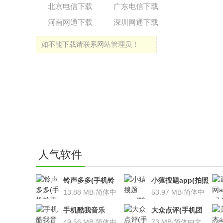
北京电信下载
广东电信下载
河南网通下载
深圳网通下载
如不能下载请联系网站管理员！
人气软件
铃声多多(手机铃
小猿搜题app(拍照
声软件)v8.7.66 安
13.88 MB
/
简体中
搜题利器)V9.7.2安
53.97 MB
/
简体中
卓版
文
卓版
文
手机酷我音乐
大众点评(手机团
V9.2.3.5 安卓版
49.56 MB
/
简体中
购软件)V10.18.4
73 MB
/
简体中文