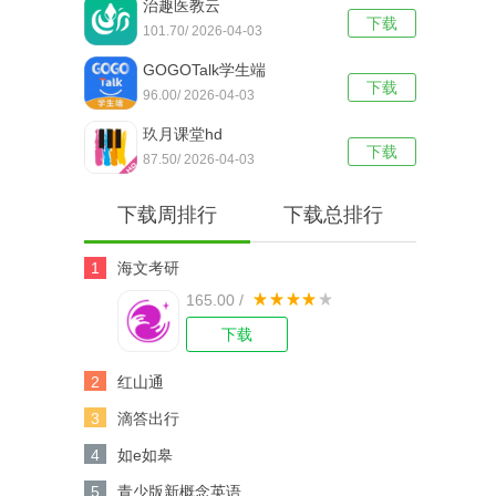
治趣医教云
下载
101.70/ 2026-04-03
GOGOTalk学生端
下载
96.00/ 2026-04-03
玖月课堂hd
下载
87.50/ 2026-04-03
下载周排行
下载总排行
1
海文考研
165.00 /
下载
2
红山通
3
滴答出行
4
如e如皋
5
青少版新概念英语