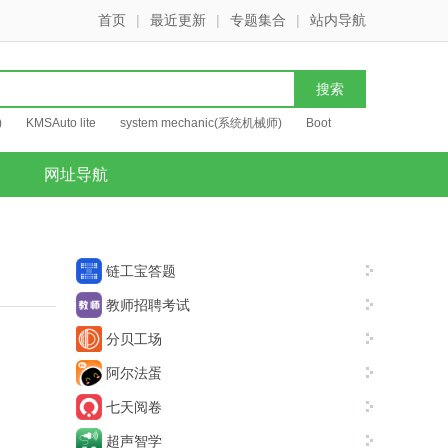
首页
|
最近更新
|
专题集合
|
站内导航
)
KMSAuto lite
system mechanic(系统机械师)
Boot
网址导航
链工宝答题
教师招聘考试
分贝工场
阿尔法蛋
七天阅卷
超声智学