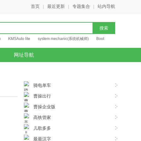
首页
|
最近更新
|
专题集合
|
站内导航
)
KMSAuto lite
system mechanic(系统机械师)
Boot
网址导航
骑电单车
曹操出行
曹操企业版
高铁管家
儿歌多多
最最汉字