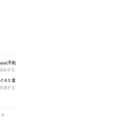
pp(手机
6.8.6
简体中文
.9.3 直
P会员版
简体中文
升？