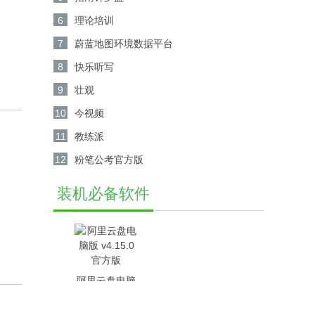
6
理论培训
7
蔚蓝地图环境数据平台
8
快乐听写
9
壮观
10
今视频
11
教练派
12
粉笔公考官方版
装机必备软件
阿里云盘电脑
版 v4.15.0官