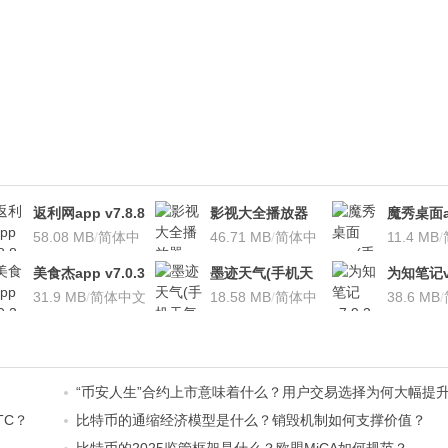
返利网app v7.8.8
影视大全播放器
魔秀桌面a
安卓版
58.08 MB
/
简体中
v3.1.7 安卓版
46.71 MB
/
简体中
桌面软件)v
11.4 MB
/
文
文
安卓版
美食杰app v7.0.3
墨迹天气(手机天
为知笔记v7
安卓版
31.9 MB
/
简体中文
气软
18.58 MB
/
简体中
装本地VI
38.6 MB
/
件)V7.0922.02安
文
卓版
“币安人生”合约上市意味着什么？用户交易选择为何大幅提
TC？
比特币的通缩经济模型是什么？销毁机制如何支撑价值？