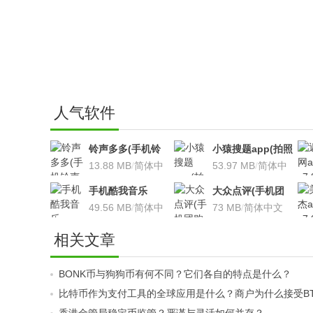
人气软件
铃声多多(手机铃
小猿搜题app(拍照
声软件)v8.7.66 安
13.88 MB
/
简体中
搜题利器)V9.7.2安
53.97 MB
/
简体中
卓版
文
卓版
文
手机酷我音乐
大众点评(手机团
V9.2.3.5 安卓版
49.56 MB
/
简体中
购软件)V10.18.4
73 MB
/
简体中文
文
安卓版
相关文章
BONK币与狗狗币有何不同？它们各自的特点是什么？
比特币作为支付工具的全球应用是什么？商户为什么接受B