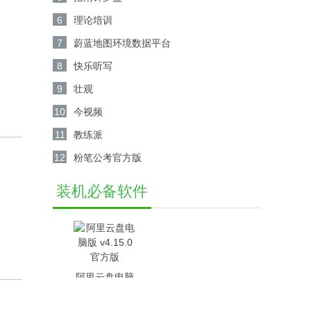
6
理论培训
7
蔚蓝地图环境数据平台
8
快乐听写
9
壮观
10
今视频
11
教练派
12
粉笔公考官方版
装机必备软件
阿里云盘电脑
版 v4.15.0官