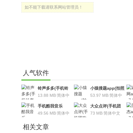
如不能下载请联系网站管理员！
人气软件
铃声多多(手机铃
小猿搜题app(拍照
声软件)v8.7.66 安
13.88 MB
/
简体中
搜题利器)V9.7.2安
53.97 MB
/
简体中
卓版
文
卓版
文
手机酷我音乐
大众点评(手机团
V9.2.3.5 安卓版
49.56 MB
/
简体中
购软件)V10.18.4
73 MB
/
简体中文
文
安卓版
相关文章