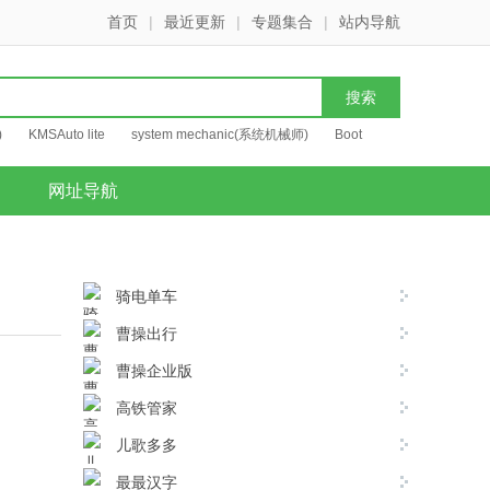
首页
|
最近更新
|
专题集合
|
站内导航
)
KMSAuto lite
system mechanic(系统机械师)
Boot
网址导航
骑电单车
曹操出行
曹操企业版
高铁管家
儿歌多多
最最汉字