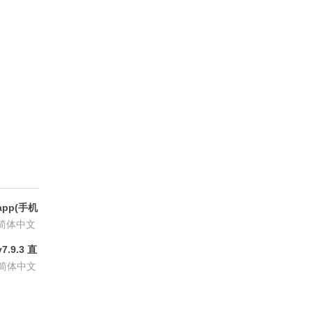
pp(手机
6.8.6
简体中文
.9.3 直
P会员版
简体中文