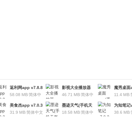
返利网app v7.8.8
影视大全播放器
魔秀桌面a
安卓版
58.08 MB
/
简体中
v3.1.7 安卓版
46.71 MB
/
简体中
桌面软件)v
11.4 MB
/
文
文
安卓版
美食杰app v7.0.3
墨迹天气(手机天
为知笔记v7
安卓版
31.9 MB
/
简体中文
气软
18.58 MB
/
简体中
装本地VI
38.6 MB
/
件)V7.0922.02安
文
卓版