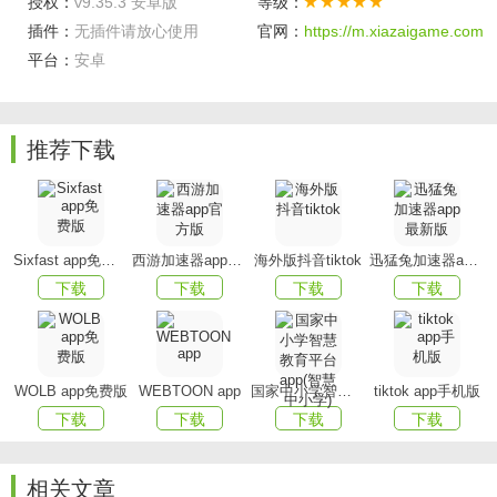
授权：
v9.35.3 安卓版
等级：
佬俱乐部、包赢车队应有尽有，各类游戏陪练带你稳稳上
插件：
无插件请放心使用
官网：
https://m.xiazaigame.com
分，解锁满分游戏体验，一起开黑不孤单！
平台：
安卓
【明星战队官方指定游戏陪练平台】
有多支明星战队入驻。APP是英雄联盟BLG、英雄联盟
推荐下载
KT官方指定游戏陪练平台。
平台上找BLG.Bin、KT.Deft等各大战队明星选手一起开
黑，多个战队官方青训招募带你晋升职业赛场，还有战队空
Sixfast app免费版
西游加速器app官方版
海外版抖音tiktok
迅猛兔加速器app最新版
降语音直播、明星水友赛，与职业选手0距离互动！
下载
下载
下载
下载
【明星主播入驻比心】
林洛洛：颜值达人，孙尚香绝活姐，粉丝超2000万
WOLB app免费版
WEBTOON app
国家中小学智慧教育平台app(智慧中小学)
tiktok app手机版
关小橙：颜值达人，青春学妹，粉丝超1295万
下载
下载
下载
下载
林晚晚：颜值达人，元气少女，全网粉丝超3000万
相关文章
智勋：英雄联盟人气颜值主播，粉丝超1500万