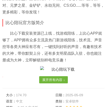
对、元梦之星、金铲铲、永劫无间、CS:GO......等等，等等，
更多精彩，等你发现！
比心陪玩官方版简介
比心下载安装资源已上线，找游戏陪练，上比心APP就
够了，APP拥有众多主流及热门新游戏陪练，技术流、声音
控等各类大神应有尽有，一键找到好听的声音，有趣有技术
的大神，带你默契上分，还有多支明星战队入驻，你也能注
册成为大神，立即解锁别样电竞乐趣！
比心最新版特色
展开所有内容 ↓
【800万电竞大神，找人就是快！】
大小：
174.70
日期：
2025-05-09
比心拥有800万电竞大神，是6000万游戏玩家的选择，
语言：
中文
类别：
安卓软件
绝活哥、退役职业选手、声音好听情商在线的优选大神、大