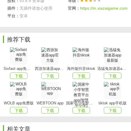
授权：
v3.8.9 安卓版
等级：
很便宜
插件：
无插件请放心使用
官网：
https://m.xiazaigame.com
简单的操作方式即可把自己喜欢的商品带回家，关键是
平台：
安卓
价钱真的很便宜
百万商品it猫扑itmop以及各种好货都在这里帮你提供的
推荐下载
超级详细也是十分清楚
各种优惠券什么的一定要在付款之前先领取了然后下手
软件优势
Sixfast app免费版
西游加速器app官方版
海外版抖音tiktok
迅猛兔加速器app最新版
下载
下载
下载
下载
付款随心 货到付款、货到刷卡、支付宝、银联、微信支
付、网银
每日特惠 每日早晚惊喜特价商品等你发现！
WOLB app免费版
WEBTOON app
国家中小学智慧教育平台app(智慧中小学)
tiktok app手机版
惊喜刮奖 下单即可获赠电子刮刮卡，在屏幕上刮一刮，
下载
下载
下载
下载
就有机会赢得抵用券、现金返利和免单大奖！
业界良心 卖的所有商品正品保证！7天包退！15天包
相关文章