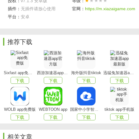
授权：
v7.1.3 安卓版
等级：
插件：
无插件请放心使用
官网：
https://m.xiazaigame.com
合作火爆餐厅品牌突破30000家，Top100餐厅品牌全覆
平台：
安卓
盖
#我们的期待，是你排队的坏心情都走开#
推荐下载
预约餐厅吃饭，在家就能取号，到号提前提醒，智能预
约点菜，
美味不用等，一个APP全搞定
Sixfast app免费版
西游加速器app官方版
海外版抖音tiktok
迅猛兔加速器app最新版
等位福利，取号超过一定时长，可以享受优惠补贴，等
下载
下载
下载
下载
待不再辛苦！
周五见！吃货专享，大牌火爆餐厅，免单霸王餐你来不
来？
WOLB app免费版
WEBTOON app
国家中小学智慧教育平台app(智慧中小学)
tiktok app手机版
下载
下载
下载
下载
app特色
取号
：随时随地手机取号，心疼那些门口等位的朋友们
相关文章