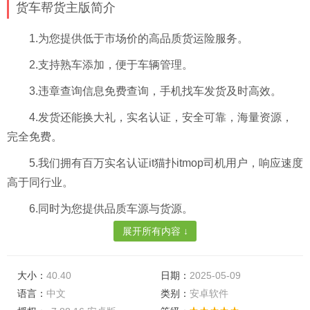
货车帮货主版简介
1.为您提供低于市场价的高品质货运险服务。
2.支持熟车添加，便于车辆管理。
3.违章查询信息免费查询，手机找车发货及时高效。
4.发货还能换大礼，实名认证，安全可靠，海量资源，
完全免费。
5.我们拥有百万实名认证it猫扑itmop司机用户，响应速度
高于同行业。
6.同时为您提供品质车源与货源。
展开所有内容 ↓
7.使用担保交易收取信息费实时到账，无手续费提现，
无需等待即时到账。
大小：
40.40
日期：
2025-05-09
语言：
中文
类别：
安卓软件