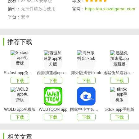
货车帮货主全国版特色
授权：
v7.88.16 安卓版
等级：
插件：
无插件请放心使用
官网：
https://m.xiazaigame.com
够好！司机专业培训，全程拉货超放心！
平台：
安卓
够炫！各种活动，奖励多、花样多，好玩还能再赚用车
券！
推荐下载
够准！你叫小货车绝对不会来辆面包车！
软件亮点
Sixfast app免费版
西游加速器app官方版
海外版抖音tiktok
迅猛兔加速器app最新版
√发货还能换大礼
下载
下载
下载
下载
√实名认证，安全可靠
√手机找车发货及时高效
WOLB app免费版
WEBTOON app
国家中小学智慧教育平台app(智慧中小学)
tiktok app手机版
软件优惠
下载
下载
下载
下载
-使用担保交易收取信息费实时到账，无手续费提现，无
需等待即时到账
相关文章