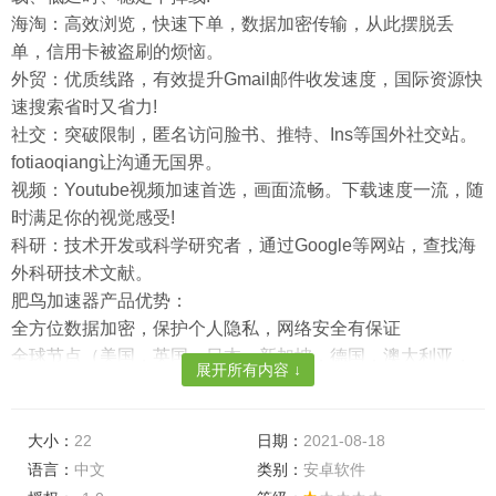
海淘：高效浏览，快速下单，数据加密传输，从此摆脱丢
单，信用卡被盗刷的烦恼。
外贸：优质线路，有效提升Gmail邮件收发速度，国际资源快
速搜索省时又省力!
社交：突破限制，匿名访问脸书、推特、Ins等国外社交站。
fotiaoqiang让沟通无国界。
视频：Youtube视频加速首选，画面流畅。下载速度一流，随
时满足你的视觉感受!
科研：技术开发或科学研究者，通过Google等网站，查找海
外科研技术文献。
肥鸟加速器产品优势：
全方位数据加密，保护个人隐私，网络安全有保证
全球节点（美国，英国，日本，新加坡，德国，澳大利亚，
展开所有内容 ↓
法国，荷兰，加拿大，印度等）为您一键加速所有海外游
戏，网站等
网络稳定，无需担心频繁掉线问题，火爆海外网游让您嗨翻
大小：
22
日期：
2021-08-18
天
语言：
中文
类别：
安卓软件
采用动态负载均衡和可伸缩的服务器集群技术，有效降低网