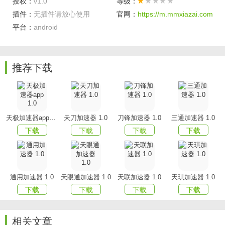
授权：
v1.0
等级：
络延迟，保证流畅的用户体验！
插件：
无插件请放心使用
官网：
https://m.mmxiazai.com
如果您有任何问题或建议，请随时与我们联系。我们很乐意
平台：
android
听取您的意见。
免责声明：
使用本软件的同时，请严格遵守中国的法律法规。
推荐下载
本软件仅供科研,学习,教育,等一切合法目的使用。
严禁一切违反中国及服务器所在国法律的行为。
使用本软件将被视为对本声明全部内容的认可。
天极加速器app 1.0
天刀加速器 1.0
刀锋加速器 1.0
三通加速器 1.0
下载
下载
下载
下载
通用加速器 1.0
天眼通加速器 1.0
天联加速器 1.0
天琪加速器 1.0
下载
下载
下载
下载
相关文章