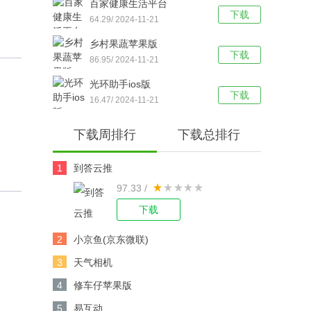
百家健康生活平台
下载
64.29/ 2024-11-21
乡村果蔬苹果版
下载
86.95/ 2024-11-21
光环助手ios版
下载
16.47/ 2024-11-21
下载周排行
下载总排行
1
到答云推
97.33 /
下载
2
小京鱼(京东微联)
3
天气相机
4
修车仔苹果版
5
易互动