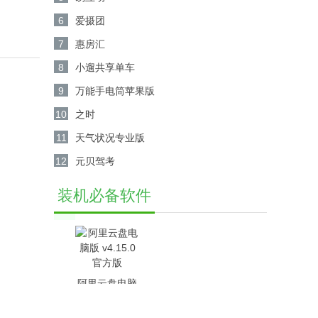
6
爱摄团
7
惠房汇
8
小遛共享单车
9
万能手电筒苹果版
10
之时
11
天气状况专业版
12
元贝驾考
装机必备软件
阿里云盘电脑
版 v4.15.0官