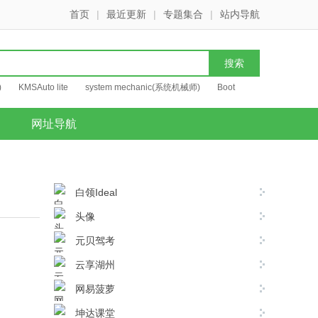
首页
|
最近更新
|
专题集合
|
站内导航
)
KMSAuto lite
system mechanic(系统机械师)
Boot
网址导航
白领Ideal
头像
元贝驾考
云享湖州
网易菠萝
坤达课堂