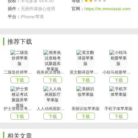
授权：
羊毛多多 v3.6.10
等级：
2、券后价格比淘抢购要低，比聚划算要低，比双十一还要低
插件：
无插件请放心使用
官网：
https://m.mmxiazai.com
很多;
平台：
iPhone/苹果
3、原来买不起的品牌现在能买了，原来觉得贵的现在觉得真
便宜。
推荐下载
软件亮点
1、超级券，领券最高优惠95%。
2、高额佣金，自用省钱，分享赚钱。
二级造价师苹果版
税务执法资格考试聚题库苹果版
英文翻译器苹果版
小桔马相册苹果版
3、佣金，月月省钱，佣金轻松。
下载
下载
下载
下载
以上就是羊毛多多的全部内容了，赶快收藏
xiazaigame吧
下
载更多软件和游戏吧！
护士资格证考试聚题库苹果版
人人动画观影厅苹果版
美丽识妆苹果版
手机字体苹果版
下载
下载
下载
下载
相关文章