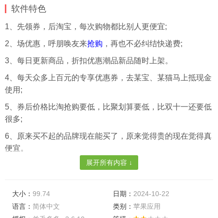
软件特色
1、先领券，后淘宝，每次购物都比别人更便宜;
2、场优惠，呼朋唤友来
抢购
，再也不必纠结快递费;
3、每日更新商品，折扣优惠潮品新品随时上架。
4、每天众多上百元的专享优惠券，去某宝、某猫马上抵现金
使用;
5、券后价格比淘抢购要低，比聚划算要低，比双十一还要低
很多;
6、原来买不起的品牌现在能买了，原来觉得贵的现在觉得真
便宜。
展开所有内容 ↓
软件功能
大小：
99.74
日期：
2024-10-22
1、每天众多上百元的专享优惠券，去某宝、某猫马上抵现金
语言：
简体中文
类别：
苹果应用
使用;