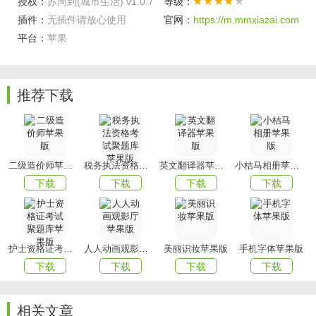
授权：
苏周到(城市生活) v1.0.7
等级：
2、随时都可在线了解社会的大小事件，可以将新闻内容进行
插件：
无插件请放心使用
官网：
https://m.mmxiazai.com
转发分享。
平台：
苹果
3、汇集的新闻版块多，如实时资讯，时事新闻，热门，话
题，关注，军事，
生活
，科技，教育等等，这里均有。
推荐下载
4、可以将正能量的新闻进行转发，让更多的人去了解，并学
习相应的能量精神，打造和谐社会。
软件亮点
二级造价师苹果版
税务执法资格考试聚题库苹果版
英文翻译器苹果版
小桔马相册苹果版
1、在这里，你可以了解到舒城的方方面面;
下载
下载
下载
下载
2、在这里，你可以用评论、图片、小视频来表达自己;
3、在这里，你还可以足不出户地享受到政务中心、学校、景
区、小区、医院、商业中心等齐全的线上服务。
护士资格证考试聚题库苹果版
人人动画观影厅苹果版
美丽识妆苹果版
手机字体苹果版
以上就是苏周到(城市生活)的全部内容了，赶快收藏
下载
下载
下载
下载
xiazaigame吧
下载更多软件和游戏吧！
相关文章