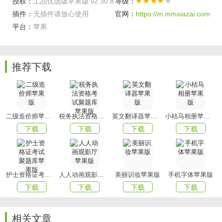
授权：
工品优选版苹果版 v2.30.8
等级：
丰富的商品参数信息，选型查价更方便、更精准。
插件：
无插件请放心使用
官网：
https://m.mmxiazai.com
软件功能
平台：
苹果
新客福利：新用户注册可享千元现金礼包、1元购好物福利。
9块9超值
抢购
：每天精选1款品牌好物，到手仅需9块9。
推荐下载
大牌必买：精选大牌商品，白菜价格即可入手。
清仓甩卖：清仓商品，低价甩卖，物美价廉。
分类搜索：专业的商品分类，分类搜索更轻松。
二级造价师苹果版
税务执法资格考试聚题库苹果版
英文翻译器苹果版
小桔马相册苹果版
在线下单：30秒完成在线注册，手机下单支付，更简单、更
下载
下载
下载
下载
便捷。
以上就是xiazai小编今天为大家带来的工品优选版苹果版，想
要下载更多APP就来
xiazaigame吧!
护士资格证考试聚题库苹果版
人人动画观影厅苹果版
美丽识妆苹果版
手机字体苹果版
下载
下载
下载
下载
相关文章