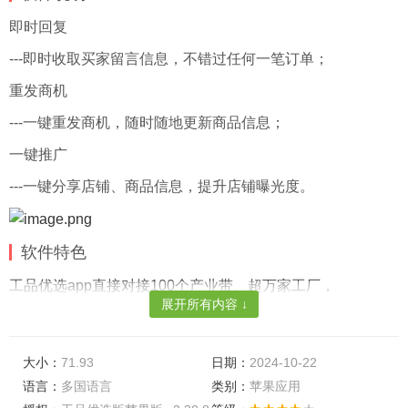
即时回复
---即时收取买家留言信息，不错过任何一笔订单；
重发商机
---一键重发商机，随时随地更新商品信息；
一键推广
---一键分享店铺、商品信息，提升店铺曝光度。
软件特色
工品优选app直接对接100个产业带、超万家工厂，
展开所有内容 ↓
利用专注工业用品十多年的行业经验，
致力于提供高质量、极致性价比产品 。
大小：
71.93
日期：
2024-10-22
品牌数据库超过300万个SKU，数据库实时更新，
语言：
多国语言
类别：
苹果应用