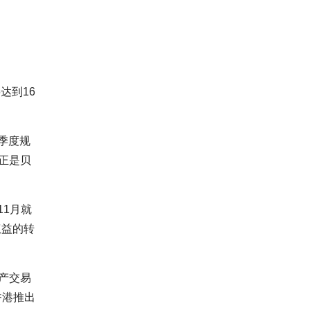
达到16
季度规
产正是贝
11月就
权益的转
产交易
香港推出