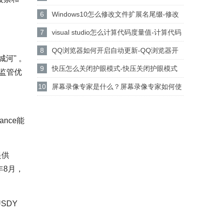
设置csgo路径的方法
6
Windows10怎么修改文件扩展名尾缀-修改
文件扩展名尾缀方法
7
visual studio怎么计算代码度量值-计算代码
度量值方法
8
QQ浏览器如何开启自动更新-QQ浏览器开
河" 。
启自动更新的方法
9
快压怎么关闭护眼模式-快压关闭护眼模式
的监管优
的方法介绍
10
屏幕录像专家是什么？屏幕录像专家如何使
用？
nce能
提供
年8月，
SDY