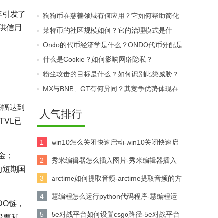
手用户需要注意哪些合
年引发了
狗狗币在慈善领域有何应用？它如何帮助简化
规问题？
提供信用
捐赠流程？
莱特币的社区规模如何？它的治理模式是什
么？
Ondo的代币经济学是什么？ONDO代币分配是
否中心化？
什么是Cookie？如何影响网络隐私？
粉尘攻击的目标是什么？如何识别此类威胁？
MX与BNB、GT有何异同？其竞争优势体现在
哪里？
涨幅达到
人气排行
TVL已
1
win10怎么关闭快速启动-win10关闭快速启
金；
动的方法
2
秀米编辑器怎么插入图片-秀米编辑器插入
的短期国
图片的方法
3
arctime如何提取音频-arctime提取音频的方
法介绍
4
慧编程怎么运行python代码程序-慧编程运
DO链，
行python代码程序的方法
5
5e对战平台如何设置csgo路径-5e对战平台
股票和