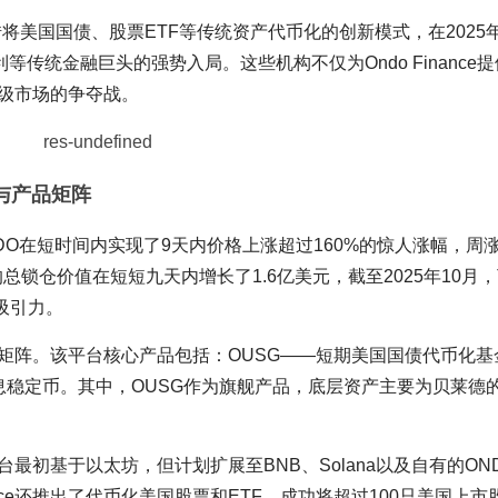
，凭借将美国国债、股票ETF等传统资产代币化的创新模式，在2025
传统金融巨头的强势入局。这些机构不仅为Ondo Finance
级市场的争夺战。
据与产品矩阵
代币ONDO在短时间内实现了9天内价格上涨超过160%的惊人涨幅，周
ce的总锁仓价值在短短九天内增长了1.6亿美元，截至2025年10月，
吸引力。
的产品矩阵。该平台核心产品包括：OUSG——短期美国国债代币化基
生息稳定币。其中，OUSG作为旗舰产品，底层资产主要为贝莱德
该平台最初基于以太坊，但计划扩展至BNB、Solana以及自有的ON
nce还推出了代币化美国股票和ETF，成功将超过100只美国上市