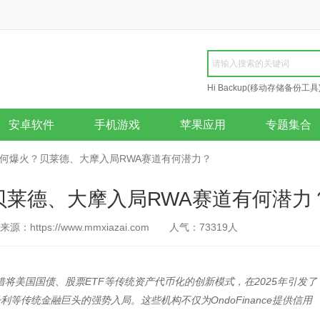
Hi Backup(移动存储备份工具
Repair
安卓软件
手机游戏
苹果应用
专题集合
nce为何爆火？贝莱德、大摩入局RWA赛道有何潜力？
爆火？贝莱德、大摩入局RWA赛道有何潜力
来源：https://www.mmxiazai.com
人气：
73319
人
，凭借将美国国债、股票ETF等传统资产代币化的创新模式，在2025年引发了
等传统金融巨头的强势入局。这些机构不仅为OndoFinance提供信用