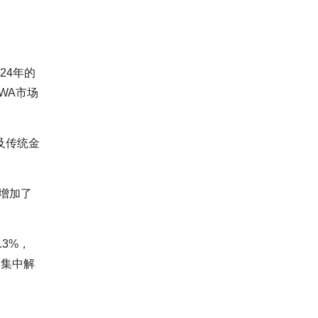
24年的
RWA市场
及传统金
增加了
.3%，
币集中解