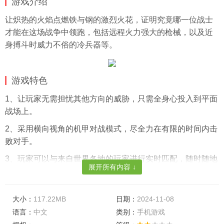
游戏介绍
让炽热的火焰点燃铁与钢的激烈火花，证明究竟哪一位战士
才能在这场战争中领跑，包括远程火力强大的枪械，以及近
身搏斗时威力不俗的冷兵器等。
游戏特色
1、让玩家无需担忧其他方向的威胁，只需全身心投入到平面
战场上。
2、采用横向视角的机甲对战模式，尽全力在有限的时间内击
败对手。
3、玩家可以与来自世界各地的玩家进行实时匹配，随时随地
展开所有内容 ↓
享受一场酣畅淋漓的机甲对决。
游戏亮点
大小：
117.22MB
日期：
2024-11-08
1、全球多人在线对战功能，使得玩家无论何时何地，都能参
语言：
中文
类别：
手机游戏
与到一场紧张刺激的机甲。