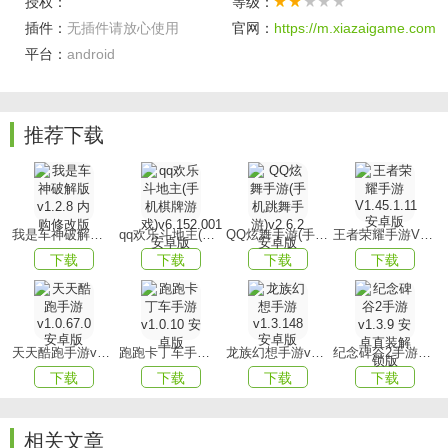
授权：
等级：
2、找到关键时刻向敌人重重扫射，利用技能和武器的巧妙配
插件：
无插件请放心使用
官网：
https://m.xiazaigame.com
合。
平台：
android
3、精密而高效地躲避掉敌人的每一波攻击，在规定的时间内
击败对手，从而赢得胜利。
推荐下载
游戏优势
1、任由玩家自由搭配使用，譬如威力巨大的远距离火器或者
破坏力惊人的近战猛兽等等。
我是车神破解版v1.2.8 内购修改版
qq欢乐斗地主(手机棋牌游戏)v6.152.001安卓版
QQ炫舞手游(手机跳舞手游)v2.6.2 安卓版
王者荣耀手游V1.45.1.11 安卓版
2、丰富多样的武器选择赋予玩家更多的战术选择，还能有机
下载
下载
下载
下载
会解锁更多的武器道具。
3、通过巧妙搭配，可以释放出不同的战斗潜能，而且在赢得
战斗之后。
天天酷跑手游v1.0.67.0安卓版
跑跑卡丁车手游v1.0.10 安卓版
龙族幻想手游v1.3.148 安卓版
纪念碑谷2手游v1.3.9 安卓直装解锁版
游戏玩法
下载
下载
下载
下载
1、加上独门犀利的强力武器，站在人潮拥挤的竞技场上，与
其他勇敢无畏的战士们进行一场惊心动魄的机甲对决。
相关文章