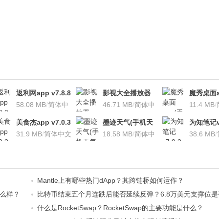
返利网app v7.8.8
影视大全播放器
魔秀桌面a
安卓版
58.08 MB
/
简体中
v3.1.7 安卓版
46.71 MB
/
简体中
桌面软件)v
11.4 MB
/
文
文
安卓版
美食杰app v7.0.3
墨迹天气(手机天
为知笔记v7
安卓版
31.9 MB
/
简体中文
气软
18.58 MB
/
简体中
装本地VI
38.6 MB
/
件)V7.0922.02安
文
卓版
？
Mantle上有哪些热门dApp？其跨链桥如何运作？
怎么样？
比特币结束五个月连跌后能否延续反弹？6.8万美元支撑位
什么是RocketSwap？RocketSwap的主要功能是什么？