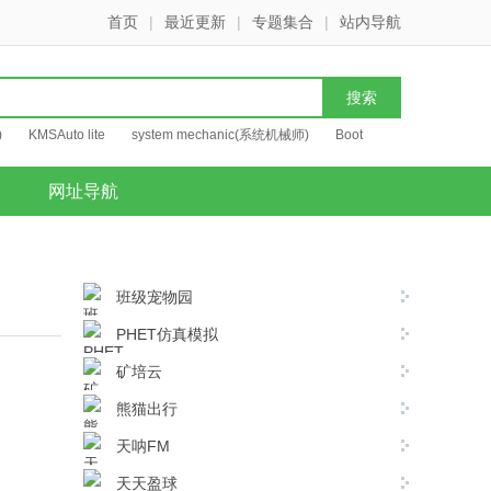
首页
|
最近更新
|
专题集合
|
站内导航
)
KMSAuto lite
system mechanic(系统机械师)
Boot
网址导航
班级宠物园
PHET仿真模拟
矿培云
熊猫出行
天呐FM
天天盈球