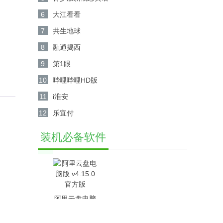
6
大江看看
7
共生地球
8
融通揭西
9
第1眼
10
哔哩哔哩HD版
11
i淮安
12
乐宜付
装机必备软件
阿里云盘电脑
版 v4.15.0官