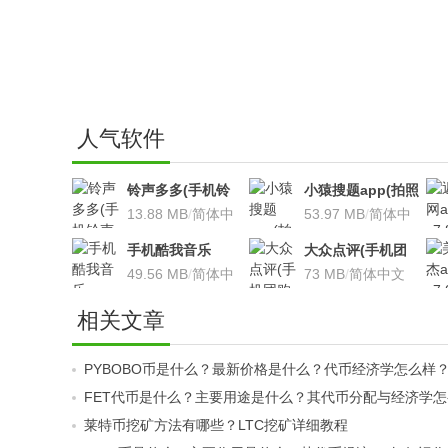
人气软件
铃声多多(手机铃
小猿搜题app(拍照
声软件)v8.7.66 安
13.88 MB
/
简体中
搜题利器)V9.7.2安
53.97 MB
/
简体中
卓版
文
卓版
文
手机酷我音乐
大众点评(手机团
V9.2.3.5 安卓版
49.56 MB
/
简体中
购软件)V10.18.4
73 MB
/
简体中文
文
安卓版
相关文章
PYBOBO币是什么？最新价格是什么？代币经济学怎么样
FET代币是什么？主要用途是什么？其代币分配与经济学
莱特币挖矿方法有哪些？LTC挖矿详细教程