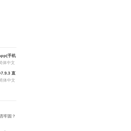
pp(手机
6.8.6
简体中文
.9.3 直
P会员版
简体中文
是否牢固？