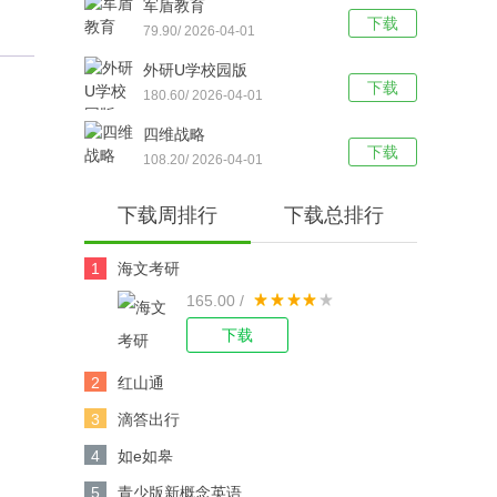
军盾教育
下载
79.90/ 2026-04-01
外研U学校园版
下载
180.60/ 2026-04-01
四维战略
下载
108.20/ 2026-04-01
下载周排行
下载总排行
1
海文考研
165.00 /
下载
2
红山通
3
滴答出行
4
如e如皋
5
青少版新概念英语