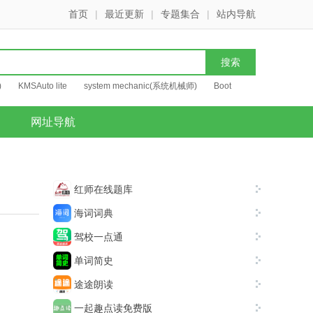
首页
|
最近更新
|
专题集合
|
站内导航
)
KMSAuto lite
system mechanic(系统机械师)
Boot
网址导航
红师在线题库
海词词典
驾校一点通
单词简史
途途朗读
一起趣点读免费版