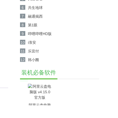
6
共生地球
7
融通揭西
8
第1眼
9
哔哩哔哩HD版
10
i淮安
11
乐宜付
12
韩小圈
装机必备软件
阿里云盘电脑
版 v4.15.0官