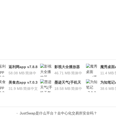
返利网app v7.8.8
影视大全播放器
魔秀桌面a
安卓版
58.08 MB
/
简体中
v3.1.7 安卓版
46.71 MB
/
简体中
桌面软件)v
11.4 MB
/
文
文
安卓版
美食杰app v7.0.3
墨迹天气(手机天
为知笔记v7
安卓版
31.9 MB
/
简体中文
气软
18.58 MB
/
简体中
装本地VI
38.6 MB
/
件)V7.0922.02安
文
卓版
JustSwap是什么平台？去中心化交易所安全吗？