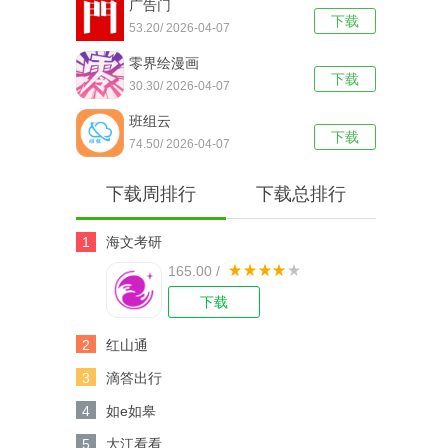
广告门
下载
53.20/ 2026-04-07
零界绘漫画
下载
30.30/ 2026-04-07
班组云
下载
74.50/ 2026-04-07
下载周排行
下载总排行
1
海文考研
165.00 /
下载
2
红山通
3
滴答出行
4
如e如皋
5
大江看看