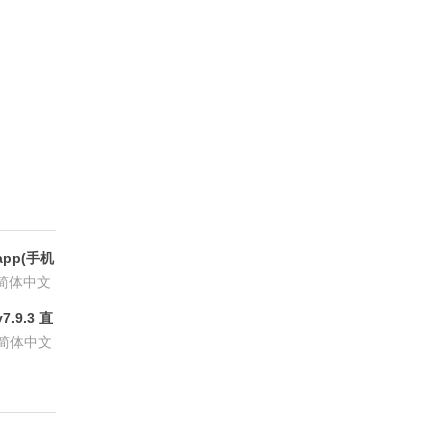
pp(手机
6.8.6
简体中文
.9.3 直
P会员版
简体中文