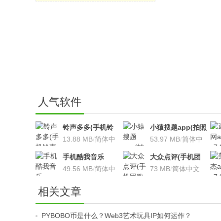
人气软件
铃声多多(手机铃
小猿搜题app(拍照
声软件)v8.7.66 安
13.88 MB
/
简体中
搜题利器)V9.7.2安
53.97 MB
/
简体中
卓版
文
卓版
文
手机酷我音乐
大众点评(手机团
V9.2.3.5 安卓版
49.56 MB
/
简体中
购软件)V10.18.4
73 MB
/
简体中文
文
安卓版
相关文章
PYBOBO币是什么？Web3艺术玩具IP如何运作？