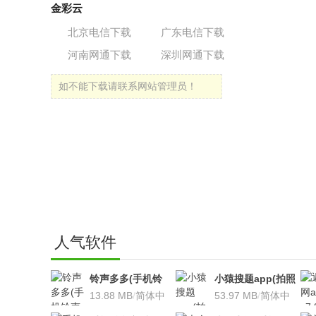
金彩云
北京电信下载
广东电信下载
河南网通下载
深圳网通下载
如不能下载请联系网站管理员！
人气软件
铃声多多(手机铃
小猿搜题app(拍照
声软件)v8.7.66 安
13.88 MB
/
简体中
搜题利器)V9.7.2安
53.97 MB
/
简体中
卓版
文
卓版
文