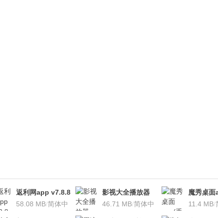
返利网app v7.8.8
影视大全播放器
魔秀桌面a
安卓版
58.08 MB
/
简体中
v3.1.7 安卓版
46.71 MB
/
简体中
桌面软件)v
11.4 MB
/
文
文
安卓版