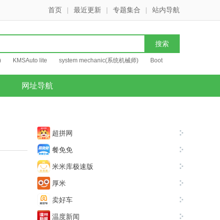
首页
|
最近更新
|
专题集合
|
站内导航
)
KMSAuto lite
system mechanic(系统机械师)
Boot
网址导航
超拼网
餐免免
米米库极速版
厚米
卖好车
温度新闻