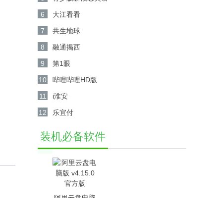
6
大江看看
7
共生地球
8
融通揭西
9
第1眼
10
哔哩哔哩HD版
11
i淮安
12
乐宜付
装机必备软件
阿里云盘电脑
版 v4.15.0官